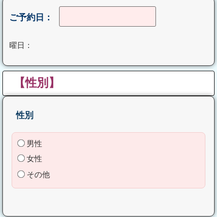
ご予約日：
曜日：
【性別】
性別
男性
女性
その他