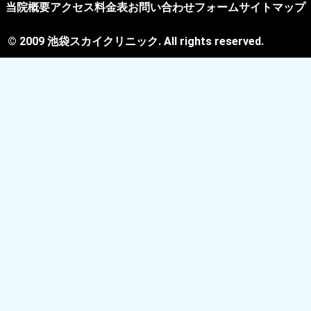
当院概要
アクセス
料金表
お問い合わせフォーム
サイトマップ
テレビ電話の方法の選択
© 2009 池袋スカイクリニック. All rights reserved.
予約日時
予約日
祝日
予約曜日
予約時間（平日土曜）