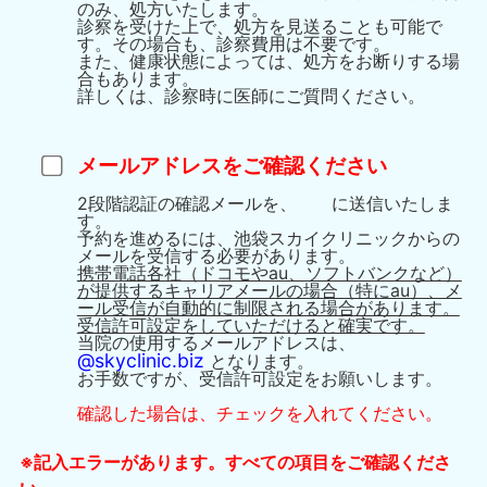
のみ、処方いたします。
診察を受けた上で、処方を見送ることも可能で
す。その場合も、診察費用は不要です。
また、健康状態によっては、処方をお断りする場
合もあります。
詳しくは、診察時に医師にご質問ください。
メールアドレスをご確認ください
2段階認証の確認メールを、
に送信いたしま
す。
予約を進めるには、池袋スカイクリニックからの
メールを受信する必要があります。
携帯電話各社（ドコモやau、ソフトバンクなど）
が提供するキャリアメールの場合（特にau）、メ
ール受信が自動的に制限される場合があります。
受信許可設定をしていただけると確実です。
当院の使用するメールアドレスは、
@skyclinic.biz
となります。
お手数ですが、受信許可設定をお願いします。
確認した場合は、チェックを入れてください。
※記入エラーがあります。すべての項目をご確認くださ