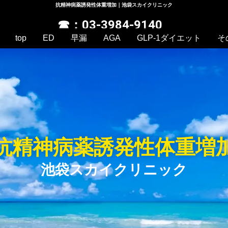
抗精神病薬誘発性体重増加｜池袋スカイクリニック
☎：03-3984-9140
top
ED
早漏
AGA
GLP-1ダイエット
そ
抗精神病薬誘発性体重増
池袋スカイクリニック