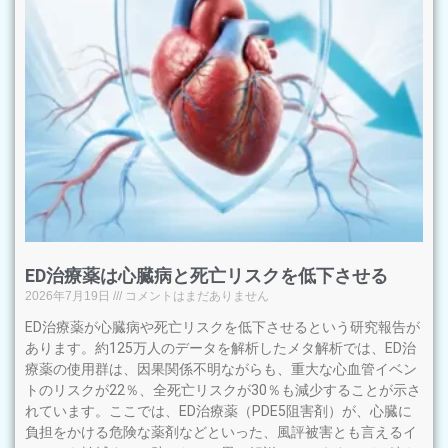
ED治療薬は心臓病と死亡リスクを低下させる
2026年7月19日
コメントはまだありません
ED治療薬が心臓病や死亡リスクを低下させるという研究報告が
あります。約125万人のデータを解析したメタ解析では、ED治
療薬の使用群は、因果関係不明ながらも、重大な心血管イベン
トのリスクが22％、全死亡リスクが30％も減少することが示さ
れています。ここでは、ED治療薬（PDE5阻害剤）が、心臓に
負担をかける危険な薬剤などといった、風評被害とも言えるイ