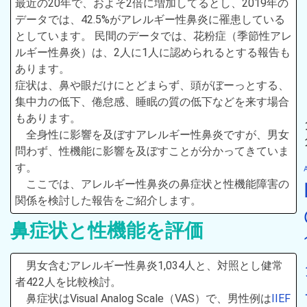
最近の20年で、およそ2倍に増加してるとし、2019年の
データでは、42.5%がアレルギー性鼻炎に罹患している
としています。 民間のデータでは、花粉症（季節性アレ
ルギー性鼻炎）は、2人に1人に認められるとする報告も
あります。
症状は、鼻や眼だけにとどまらず、頭がぼーっとする、
集中力の低下、倦怠感、睡眠の質の低下などを来す場合
もあります。
全身性に影響を及ぼすアレルギー性鼻炎ですが、男女
問わず、性機能に影響を及ぼすことが分かってきていま
す。
ここでは、アレルギー性鼻炎の鼻症状と性機能障害の
関係を検討した報告をご紹介します。
鼻症状と性機能を評価
男女含むアレルギー性鼻炎1,034人と、対照とし健常
者422人を比較検討。
鼻症状はVisual Analog Scale（VAS）で、男性例は
IIEF