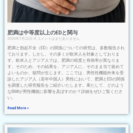
肥満は中等度以上のEDと関与
2026年7月12日
コメントはまだありません
肥満と勃起不全（ED）の関係についての研究は、多数報告され
ております。しかし、その多くが欧米人を対象としておりま
す。欧米人とアジア人では、肥満の程度と有病率が異なりま
す。そのため、その結果を、アジア人に、そのまま当て嵌めて
よいものか、疑問が生じます。ここでは、男性性機能外来を受
診したアジア人（若年中国人）男性において、肥満とEDの関係
を調査した研究報告をご紹介いたします。果たして、どのよう
なBMIが男性機能に影響を及ぼすのか？詳細をぜひご覧くださ
い。
Read More »