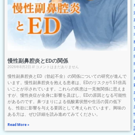
慢性副鼻腔炎とEDの関係
2026年8月2日
コメントはまだありません
慢性副鼻腔炎とED（勃起不全）の関係についての研究が進んで
います。慢性副鼻腔炎を抱える患者は、EDのリスクが1.51倍高
いことが示されています。これらの疾患は一見無関係に思えま
すが、慢性炎症が全身に影響を及ぼし、EDの原因となる可能性
があるのです。鼻づまりによる低酸素状態や生活の質の低下
も、性欲に影響を与える要因として考えられています。興味の
ある方は、ぜひ詳細を読み進めてみてください。
Read More »