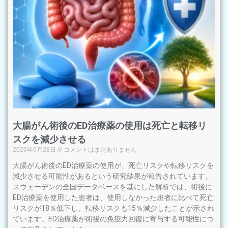
大腸がん術後のED治療薬の使用は死亡と転移リ
スクを減少させる
2026年6月28日
コメントはまだありません
大腸がん術後のED治療薬の使用が、死亡リスクや転移リスクを
減少させる可能性があるという研究結果が報告されています。
スウェーデンの全国データベースを基にした解析では、術後に
ED治療薬を使用した患者は、使用しなかった患者に比べて死亡
リスクが18％低下し、転移リスクも15％減少したことが示され
ています。ED治療薬が術後の免疫力回復に寄与する可能性につ