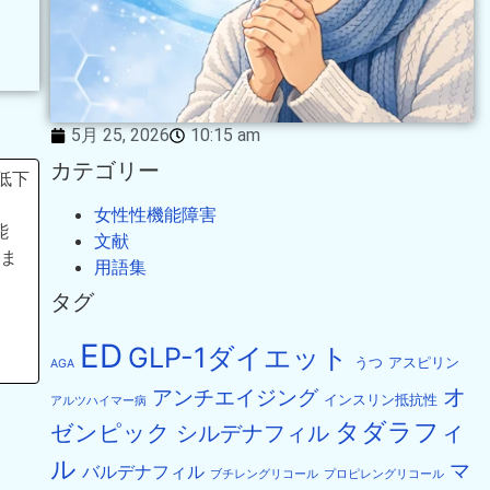
5月 25, 2026
10:15 am
カテゴリー
の低下
女性性機能障害
能
文献
ま
用語集
タグ
ED
GLP-1ダイエット
うつ
アスピリン
AGA
オ
アンチエイジング
インスリン抵抗性
アルツハイマー病
タダラフィ
ゼンピック
シルデナフィル
ル
マ
バルデナフィル
ブチレングリコール
プロピレングリコール