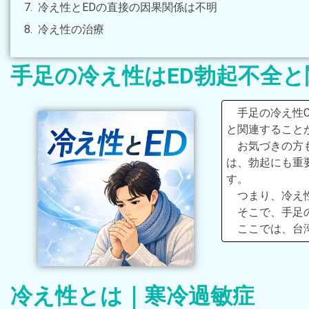
冷え性とEDの直接の因果関係は不明
冷え性の治療
手足の冷え性はED勃起不全
手足の冷え性Co
と関連すること
お気づきの方
は、勃起にも重
す。
つまり、冷え
そこで、手足
ここでは、台
冷え性とは｜寒冷過敏症