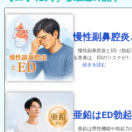
慢性副鼻腔炎
慢性副鼻腔炎とED（勃
る患者は、EDのリスクが1…
続きを読む
亜鉛はED勃
亜鉛は男性機能や勃起力