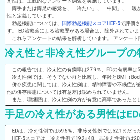
え性は、主観的なアンケート調査を実施しています。
両手または両足の感覚を、「冷たい」、「中間」、「暖
性と定義しています。
勃起機能については、
国際勃起機能スコアIIEF-5
で評価さ
す。 ED治療薬による治療歴がある場合は、除外されていま
これらアンケートの結果を解析しています。 アンケート回答
冷え性と非冷え性グループの
この報告では、冷え性の有病率は27.9％、EDの有病率は
冷え性例では、そうでない群と比較し、年齢とBMI（Body
併存疾患に関しては、冷え性例は、精神障害や不眠症が
他の併存疾患については有意差は認められていません。
また、喫煙歴は、冷え性例の方が有意に高率であったと
手足の冷え性がある男性はED
EDは、冷え性例では59.5％、非冷え性例では52.1％だ
IIEF-5スコアは、冷え性例で19.2±4.8、非冷え性例では2