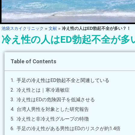
池袋スカイクリニック
»
文献
»
冷え性の人はED勃起不全が多い？！
冷え性の人はED勃起不全が多
Table of Contents
手足の冷え性はED勃起不全と関連している
冷え性とは｜寒冷過敏症
冷え性はEDの危険因子を低減させる
台湾人男性を対象とした研究報告
冷え性と非冷え性グループの特徴
手足の冷え性がある男性はEDのリスクが約1.4倍