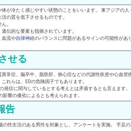
や体が冷たく感じやすい状態のことをいいます。 東アジアの人
生活の質を低下させるものです。
せん。
、遺伝的な要素も指摘されています。
、血流や
自律神経
のバランスに問題があるサインの可能性があ
減させる
質異常症、脳卒中、脂肪肝、狭心症などの代謝性疾患や心血管
これらは、EDの危険因子でもあります。
Dの発症に関与しているとする考えとは矛盾するとも言えます。
の影響の優劣によるとも考えられます。
報告
0歳の性生活のある男性を対象とし、アンケートを実施。 手足の