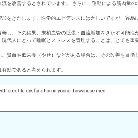
血流を改善するとされています。 さらに、運動による筋肉量の
増加をきたします。医学的エビデンスには乏しいですが、容易
改善し、その結果、末梢血管の拡張・血流増加をきたす可能性
、現代人にとって睡眠とストレスを管理することは、とても重
ん。貧血や低栄養（やせ）などがある場合は、その改善を目指
は有効であると考えられます。
 with erectile dysfunction in young Taiwanese men