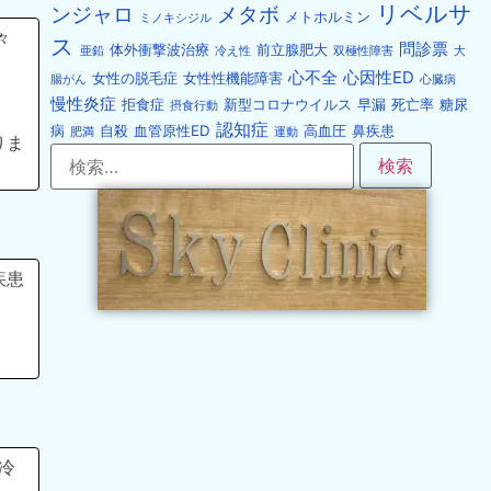
リベルサ
ンジャロ
メタボ
メトホルミン
ミノキシジル
々
ス
問診票
体外衝撃波治療
前立腺肥大
亜鉛
冷え性
双極性障害
大
心不全
心因性ED
女性の脱毛症
女性性機能障害
腸がん
心臓病
慢性炎症
拒食症
新型コロナウイルス
早漏
死亡率
糖尿
摂食行動
認知症
病
自殺
血管原性ED
高血圧
鼻疾患
肥満
運動
りま
疾患
冷