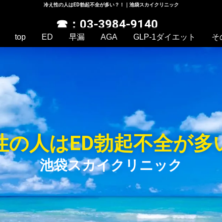
冷え性の人はED勃起不全が多い？！｜池袋スカイクリニック
☎：03-3984-9140
top
ED
早漏
AGA
GLP-1ダイエット
そ
性の人はED勃起不全が多
池袋スカイクリニック