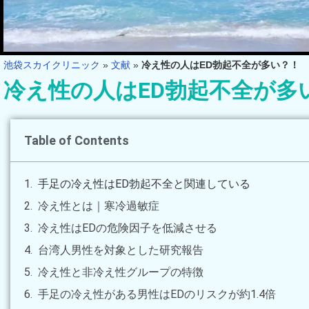
池袋スカイクリニック
»
文献
»
冷え性の人はED勃起不全が多い？！
冷え性の人はED勃起不全が多
Table of Contents
手足の冷え性はED勃起不全と関連している
冷え性とは｜寒冷過敏症
冷え性はEDの危険因子を低減させる
台湾人男性を対象とした研究報告
冷え性と非冷え性グループの特徴
手足の冷え性がある男性はEDのリスクが約1.4倍