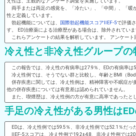
え性は、主観的なアンケート調査を実施しています。
両手または両足の感覚を、「冷たい」、「中間」、「暖
性と定義しています。
勃起機能については、
国際勃起機能スコアIIEF-5
で評価さ
す。 ED治療薬による治療歴がある場合は、除外されていま
これらアンケートの結果を解析しています。 アンケート回答
冷え性と非冷え性グループの
この報告では、冷え性の有病率は27.9％、EDの有病率は
冷え性例では、そうでない群と比較し、年齢とBMI（Body
併存疾患に関しては、冷え性例は、精神障害や不眠症が
他の併存疾患については有意差は認められていません。
また、喫煙歴は、冷え性例の方が有意に高率であったと
手足の冷え性がある男性はED
EDは、冷え性例では59.5％、非冷え性例では52.1％だ
IIEF-5スコアは、冷え性例で19.2±4.8、非冷え性例では2