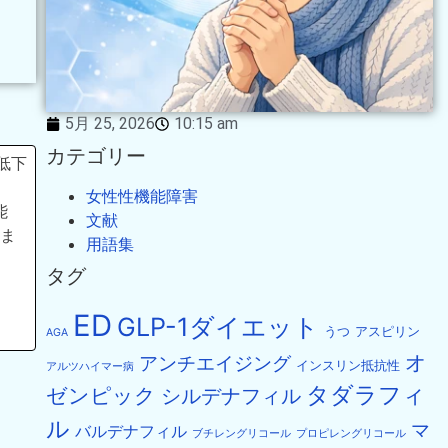
5月 25, 2026
10:15 am
カテゴリー
の低下
女性性機能障害
能
文献
ま
用語集
タグ
ED
GLP-1ダイエット
うつ
アスピリン
AGA
オ
アンチエイジング
インスリン抵抗性
アルツハイマー病
タダラフィ
ゼンピック
シルデナフィル
ル
マ
バルデナフィル
ブチレングリコール
プロピレングリコール