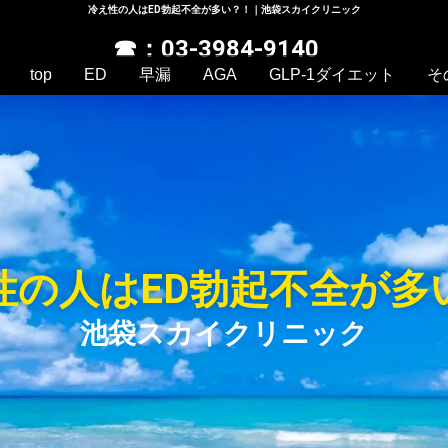
冷え性の人はED勃起不全が多い？！｜池袋スカイクリニック
☎：03-3984-9140
top
ED
早漏
AGA
GLP-1ダイエット
そ
性の人はED勃起不全が多
池袋スカイクリニック