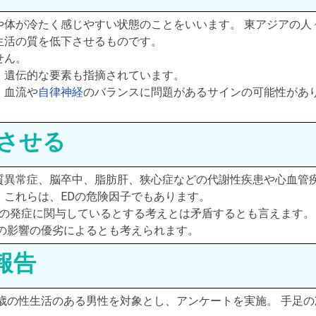
や体が冷たく感じやすい状態のことをいいます。 東アジアの人
生活の質を低下させるものです。
せん。
、遺伝的な要素も指摘されています。
、血流や
自律神経
のバランスに問題があるサインの可能性があ
減させる
質異常症、脳卒中、脂肪肝、狭心症などの代謝性疾患や心血管
これらは、EDの危険因子でもあります。
Dの発症に関与しているとする考えとは矛盾するとも言えます。
の影響の優劣によるとも考えられます。
報告
0歳の性生活のある男性を対象とし、アンケートを実施。 手足の