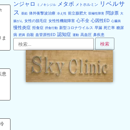
リベルサ
ンジャロ
メタボ
メトホルミン
ミノキシジル
々
ス
問診票
体外衝撃波治療
前立腺肥大
亜鉛
冷え性
双極性障害
大
心不全
心因性ED
女性の脱毛症
女性性機能障害
腸がん
心臓病
慢性炎症
拒食症
新型コロナウイルス
早漏
死亡率
糖尿
摂食行動
認知症
病
自殺
血管原性ED
高血圧
鼻疾患
肥満
運動
りま
疾患
冷