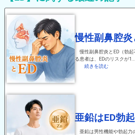
慢性副鼻腔炎
慢性副鼻腔炎とED（勃
る患者は、EDのリスクが1…
続きを読む
亜鉛はED勃
亜鉛は男性機能や勃起力