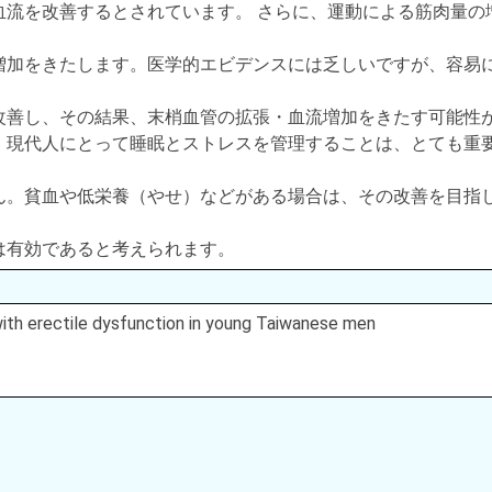
血流を改善するとされています。 さらに、運動による筋肉量の
増加をきたします。医学的エビデンスには乏しいですが、容易
改善し、その結果、末梢血管の拡張・血流増加をきたす可能性
、現代人にとって睡眠とストレスを管理することは、とても重
ん。貧血や低栄養（やせ）などがある場合は、その改善を目指
は有効であると考えられます。
 with erectile dysfunction in young Taiwanese men