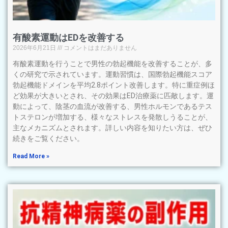
有酸素運動はEDを改善する
2026年6月21日
コメントはまだありません
有酸素運動を行うことで男性の勃起機能を改善することが、多
くの研究で示されています。運動習慣は、国際勃起機能スコア
勃起機能ドメインを平均2.8ポイント改善します。特に重症例ほ
ど効果が大きいとされ、その効果はED治療薬に匹敵します。運
動によって、陰茎の血流が改善する、男性ホルモンであるテス
トステロンが増加する、様々なストレスを発散しうることが、
主なメカニズムとされます。詳しい内容を知りたい方は、ぜひ
続きをご覧ください。
Read More »