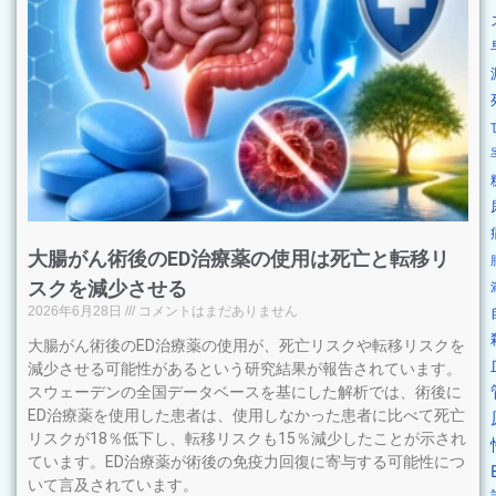
大腸がん術後のED治療薬の使用は死亡と転移リ
スクを減少させる
2026年6月28日
コメントはまだありません
大腸がん術後のED治療薬の使用が、死亡リスクや転移リスクを
減少させる可能性があるという研究結果が報告されています。
スウェーデンの全国データベースを基にした解析では、術後に
ED治療薬を使用した患者は、使用しなかった患者に比べて死亡
リスクが18％低下し、転移リスクも15％減少したことが示され
ています。ED治療薬が術後の免疫力回復に寄与する可能性につ
いて言及されています。