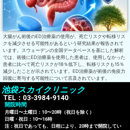
大腸がん術後のED治療薬の使用が、死亡リスクや転移リス
クを減少させる可能性があるという研究結果が報告されて
います。スウェーデンの全国データベースを基にした解析
では、術後にED治療薬を使用した患者は、使用しなかった
患者に比べて死亡リスクが18％低下し、転移リスクも15％
減少したことが示されています。ED治療薬が術後の免疫力
回復に寄与する可能性について言及されています。
池袋スカイクリニック
TEL：03-3984-9140
開院時間
月曜日〜土曜日：10〜20時（祝日を除く）
日曜・祝日：10〜16時
注：祝日であっても、日程により、20時まで開院してい