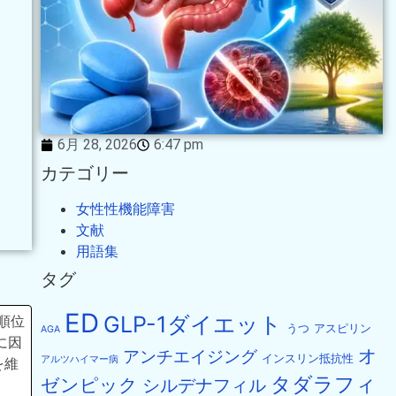
6月 28, 2026
6:47 pm
カテゴリー
女性性機能障害
文献
用語集
タグ
ED
GLP-1ダイエット
順位
うつ
アスピリン
AGA
に因
オ
アンチエイジング
インスリン抵抗性
アルツハイマー病
を維
タダラフィ
ゼンピック
シルデナフィル