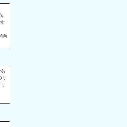
階
ます
傾向
であ
のリ
所リ