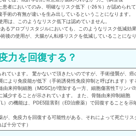
手術を受けた患者においてのみ、明確なリスク低下（-26％）が認められ
 つまり、開腹手術の有無が違いを生み出しているということになります。
使用は、このようなリスク低下は認めていません。
薬であるアロプリスタジルにおいても、このようなリスク低減効
薬の術後の使用が、大腸がん転移リスクを低減していることにな
免疫力を回復する？
られています。 驚かないで頂きたいのですが、手術侵襲が、癌
侵襲により免疫能が低下（手術誘発性免疫抑制と呼ばれます）す
由来抑制細胞（MDSC)が増加する一方、細胞傷害性Tリンパ
意に減少することが示されています。 また、骨髄由来抑制細胞
TL）の機能は、PDE5阻害剤（ED治療薬）で回復することを示
療薬が、免疫力を回復する可能性がある、それによって死亡リス
れば十分です）