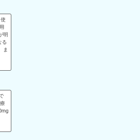
、使
用
が明
なる
 ま
で
治療
mg