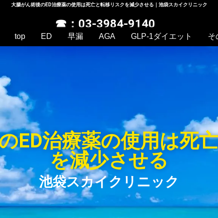
大腸がん術後のED治療薬の使用は死亡と転移リスクを減少させる｜池袋スカイクリニック
☎：03-3984-9140
top
ED
早漏
AGA
GLP-1ダイエット
そ
のED治療薬の使用は死
を減少させる
池袋スカイクリニック