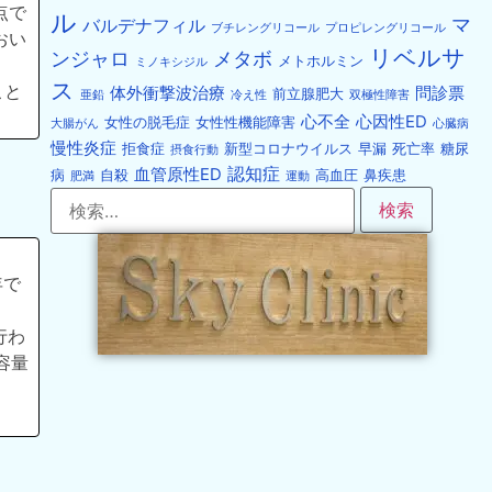
点で
ル
マ
バルデナフィル
ブチレングリコール
プロピレングリコール
おい
リベルサ
ンジャロ
メタボ
メトホルミン
ミノキシジル
ス
こと
体外衝撃波治療
問診票
前立腺肥大
亜鉛
冷え性
双極性障害
心不全
心因性ED
女性の脱毛症
女性性機能障害
大腸がん
心臓病
慢性炎症
拒食症
新型コロナウイルス
早漏
死亡率
糖尿
摂食行動
認知症
血管原性ED
病
自殺
高血圧
鼻疾患
肥満
運動
年で
行わ
容量