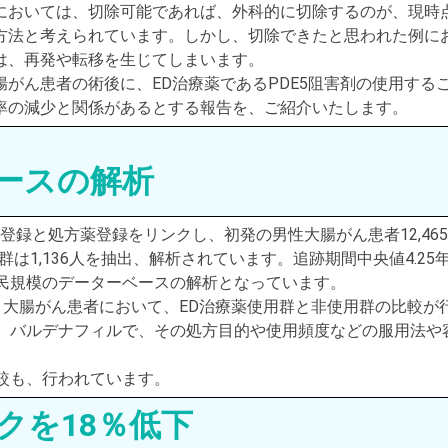
においては、切除可能であれば、外科的に切除するのが、現時
方法と考えられています。しかし、切除できたと思われた例に
は、再発や転移を生じてしまいます。
腸がん患者の術後に、ED治療薬であるPDE5阻害剤の使用する
率の減少と関係があるとする報告を、ご紹介いたします。
ースの解析
癌登録と処方薬登録をリンクし、初発の男性大腸がん患者12,465
群は1,136人を抽出、解析されています。追跡期間中央値4.25
民規模のデーターベースの解析となっています。
、大腸がん患者において、ED治療薬使用群と非使用群の比較が
、バルデナフィルで、その処方目的や使用頻度などの服用法や
較も、行われています。
クを18％低下