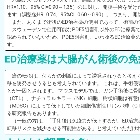
HR=1.10、95% CI=0.90～1.35）のに対し、開腹
ます（調整後HR=0.74、95%CI=0.60～0.90）。
また、あくまで術後のED治療薬の使用であって、術前の
スウェーデンで使用可能なPDE5阻害剤以外のED治療
認められていないため、PDE5阻害剤、いわゆるED治療
す。
ED治療薬は大腸がん術後の
癌の転移は、何らかの刺激によって誘発されうると考え
移を誘発させうるとも考えられています。 これは、手術
とが一因とされます。 マウスモデルでは、ガン手術後に骨髄
（CTL）、ナチュラルキラー（NK）細胞、樹状細胞は有
（MDSC）によって低下していた細胞傷害性Tリンパ球（C
る研究報告もあります。
（一般の方は、「手術後は免疫力が低下するが、ED治
転移リスクを減少させる可能性がある」と考えていただけ