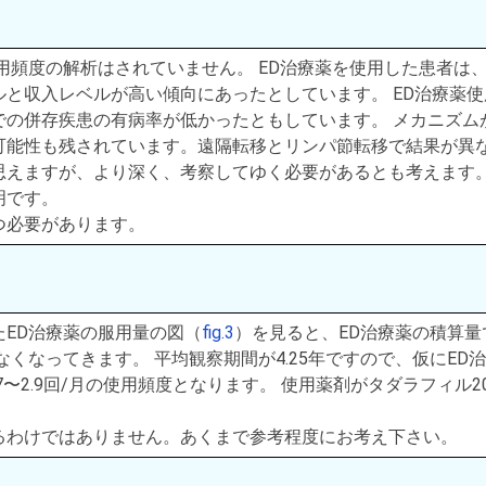
用頻度の解析はされていません。 ED治療薬を使用した患者は
と収入レベルが高い傾向にあったとしています。 ED治療薬使
での併存疾患の有病率が低かったともしています。 メカニズム
可能性も残されています。遠隔転移とリンパ節転移で結果が異
思えますが、より深く、考察してゆく必要があるとも考えます。
明です。
つ必要があります。
ED治療薬の服用量の図（
fig.3
）を見ると、ED治療薬の積算量
少なくなってきます。 平均観察期間が4.25年ですので、仮にED
〜2.9回/月の使用頻度となります。 使用薬剤がタダラフィル20
るわけではありません。あくまで参考程度にお考え下さい。