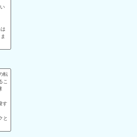
てい
果は
りま
の転
るこ
球
唆す
クと