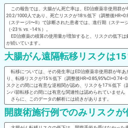
この報告では、大腸がん死亡率は、ED治療薬非使用群が年あ
20.2/1000人であり、死亡リスクが18％低下（調整後HR=0.8
（ステージⅠ〜Ⅱ）で診断された患者では、進行期（ステー
（-23％ vs. -14％）。
ED治療薬の積算の使用量が増加すると、リスクの低下
が続いています。
大腸がん遠隔転移リスクは15
転移については、その発生率はED治療薬非使用群が年あたり51
り、転移リスクが15％低下（調整後HR=0.85,95%CI=0
スクとの間には有意な逆相関が認め、リスクを17％低下（調整後HR
ンパ節転移との間には有意な関連性は認められていません（調整後HR=
さらに、このデータの解析には続きがあります。
開腹術施行例でのみリスクが
大腸がん転移リスクの低下は、開腹手術を受けなかった