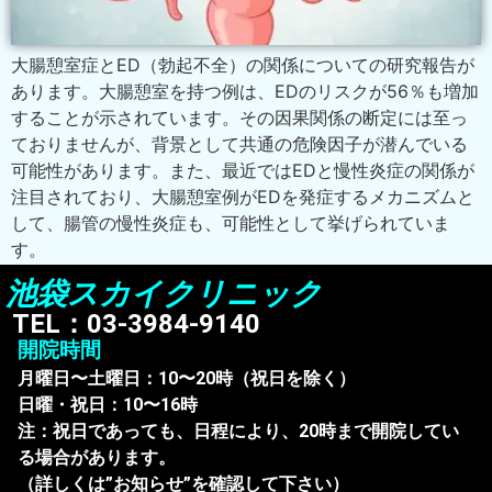
大腸憩室症とED（勃起不全）の関係についての研究報告が
あります。大腸憩室を持つ例は、EDのリスクが56％も増加
することが示されています。その因果関係の断定には至っ
ておりませんが、背景として共通の危険因子が潜んでいる
可能性があります。また、最近ではEDと慢性炎症の関係が
注目されており、大腸憩室例がEDを発症するメカニズムと
して、腸管の慢性炎症も、可能性として挙げられていま
す。
池袋スカイクリニック
TEL：03-3984-9140
開院時間
月曜日〜土曜日：10〜20時（祝日を除く）
日曜・祝日：10〜16時
注：祝日であっても、日程により、20時まで開院してい
る場合があります。
（詳しくは”お知らせ”を確認して下さい）