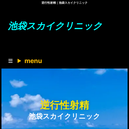
逆行性射精｜池袋スカイクリニック
池袋スカイクリニック
menu
逆行性射精
池袋スカイクリニック