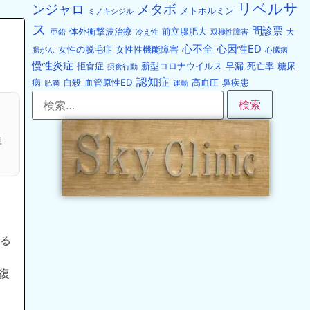
リベルサ
ンジャロ
メタボ
メトホルミン
ミノキシジル
ス
問診票
体外衝撃波治療
前立腺肥大
亜鉛
冷え性
双極性障害
大
心不全
心因性ED
女性の脱毛症
女性性機能障害
腸がん
心臓病
慢性炎症
拒食症
新型コロナウイルス
早漏
死亡率
糖尿
摂食行動
認知症
病
自殺
血管原性ED
高血圧
鼻疾患
肥満
運動
専
する
復