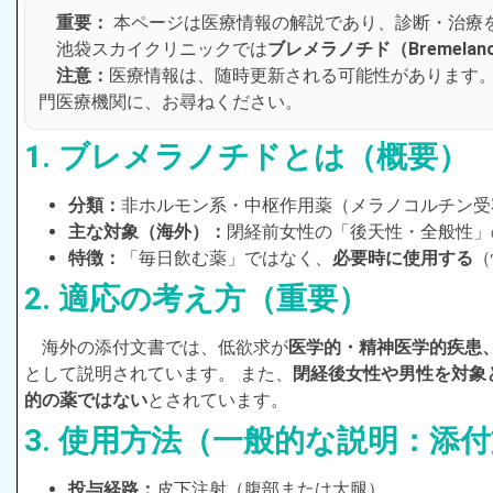
重要：
本ページは医療情報の解説であり、診断・治療
池袋スカイクリニックでは
ブレメラノチド（Bremelanot
注意：
医療情報は、随時更新される可能性があります
門医療機関に、お尋ねください。
1. ブレメラノチドとは（概要）
分類：
非ホルモン系・中枢作用薬（メラノコルチン受
主な対象（海外）：
閉経前女性の「後天性・全般性」
特徴：
「毎日飲む薬」ではなく、
必要時に使用する
（
2. 適応の考え方（重要）
海外の添付文書では、低欲求が
医学的・精神医学的疾患
として説明されています。 また、
閉経後女性や男性を対象
的の薬ではない
とされています。
3. 使用方法（一般的な説明：添
投与経路：
皮下注射（腹部または大腿）