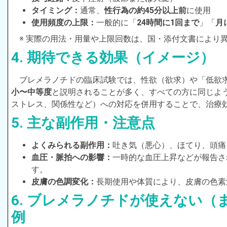
タイミング：
通常、
性行為の約45分以上前
に使用
使用頻度の上限：
一般的に「
24時間に1回まで
」「
月
※ 実際の用法・用量や上限回数は、国・添付文書により
4. 期待できる効果（イメージ）
ブレメラノチドの臨床試験では、性欲（欲求）や「低欲
小〜中等度
と説明されることが多く、すべての方に同じよ
ストレス、関係性など）への対応を併用することで、治療
5. 主な副作用・注意点
よくみられる副作用：
吐き気（悪心）、ほてり、頭痛
血圧・脈拍への影響：
一時的な血圧上昇などが報告さ
す。
皮膚の色調変化：
長期使用や体質により、皮膚の色素
6. ブレメラノチドが使えない
例