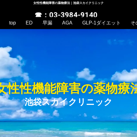
女性性機能障害の薬物療法｜池袋スカイクリニック
☎：03-3984-9140
top
ED
早漏
AGA
GLP-1ダイエット
そ
女性性機能障害の薬物療
池袋スカイクリニック