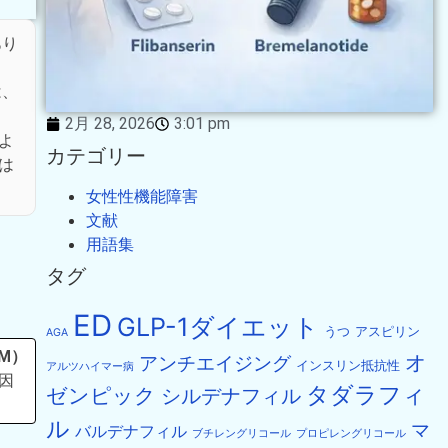
あり
は、
2月 28, 2026
3:01 pm
よ
カテゴリー
は
女性性機能障害
文献
用語集
タグ
ED
GLP-1ダイエット
うつ
アスピリン
AGA
M）
オ
アンチエイジング
インスリン抵抗性
アルツハイマー病
因
タダラフィ
ゼンピック
シルデナフィル
ル
マ
バルデナフィル
ブチレングリコール
プロピレングリコール