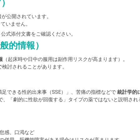
す）
文書が公開されています。
していません。
・公式添付文書をご確認ください。
一般的情報）
服
（起床時や日中の服用は副作用リスクが高まります）。
で検討されることがあります。
足できる性的出来事（SSE）」、苦痛の指標などで
統計学的
で、「劇的に性欲が回復する」タイプの薬ではないと説明され
怠感、口渇など
の併用、肝機能障害がある場合はリスクが高まります。