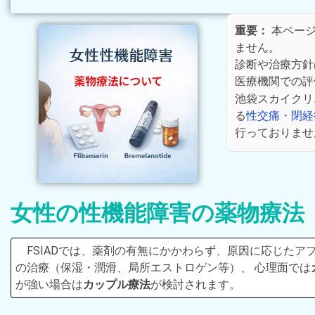
重要：
本ページ
ません。
診断や治療方針
医療機関での評
池袋スカイクリ
る
性交痛・閉経
行っておりませ
女性の性機能障害の薬物療法
FSIADでは、薬剤の有無にかかわらず、原因に応じたア
の治療（保湿・潤滑、局所エストロゲン等）、 心理面では
が強い場合は
カップル療法
が検討されます。