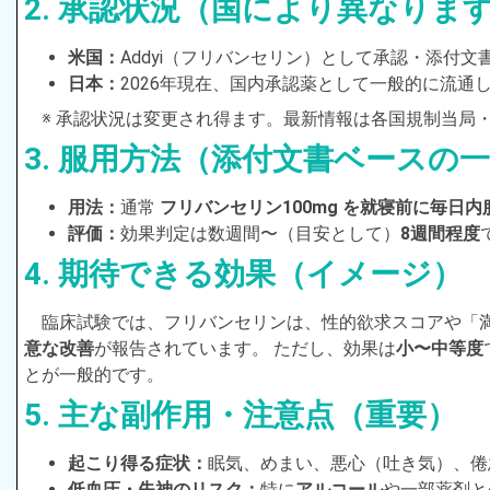
2. 承認状況（国により異なりま
米国：
Addyi（フリバンセリン）として承認・添付
日本：
2026年現在、国内承認薬として一般的に流通
※ 承認状況は変更され得ます。最新情報は各国規制当局
3. 服用方法（添付文書ベースの
用法：
通常
フリバンセリン100mg を就寝前に毎日内
評価：
効果判定は数週間〜（目安として）
8週間程度
4. 期待できる効果（イメージ）
臨床試験では、フリバンセリンは、性的欲求スコアや「満
意な改善
が報告されています。 ただし、効果は
小〜中等度
とが一般的です。
5. 主な副作用・注意点（重要）
起こり得る症状：
眠気、めまい、悪心（吐き気）、倦
低血圧・失神のリスク：
特に
アルコール
や一部薬剤と