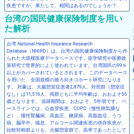
疾患ですが、果たして、相関はあるのでしょうか？
台湾の国民健康保険制度を用い
た解析
台湾 National Health Insurance Research
Database（NHIRD）は、台湾の国民健康保険制度から作
られた大規模医療データベースです。疫学研究や医療政
策研究で世界的によく使われています。台湾国民の99％
以上がカバーされているとされます。 このデータベース
を用いた、全国規模の後ろ向きコホート研究になりま
す。 対象は、大腸憩室症患者2,879人、対照群（憩室症
なし）は11,516人、両群ともに平均年齢は、おおよそ55
歳となります。 追跡期間は、おおよそ、5年弱です。 ベ
ースラインでは、心血管疾患、COPD（慢性肺気腫な
ど）、慢性腎臓病、高血圧、糖尿病、高脂血症、うつ
病、脳卒中、喘息、アルコール関連疾患の併存疾患が、
比較対称群よりも、大腸憩室群で、高率であったとして