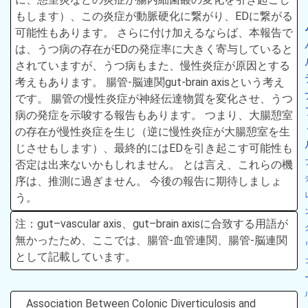
もします）、この炎症が動脈硬化に繋がり、EDに繋がる
可能性もあります。 さらに付け加えるならば、本報告で
は、うつ病の存在がEDの発症率に大きく寄与していると
されていますが、うつ病もまた、慢性炎症が原因とする
考えもあります。 腸管-脳連関gut-brain axisという考え
です。 腸管の慢性炎症が神経伝達物質を変化させ、うつ
病の発症を示唆する報告もあります。 つまり、大腸憩室
の存在が慢性炎症を生じ（逆に慢性炎症が大腸憩室を生
じさせもします）、最終的にはEDを引き起こす可能性も
否定は出来ないかもしれません。 とは言え、これらの機
序は、推測に過ぎません。 今後の報告に期待しましょ
う。
注：gut–vascular axis、gut–brain axisに合致する用語が
無かったため、ここでは、腸管-血管連関、腸管-脳連関
として記載しています。
Association Between Colonic Diverticulosis and