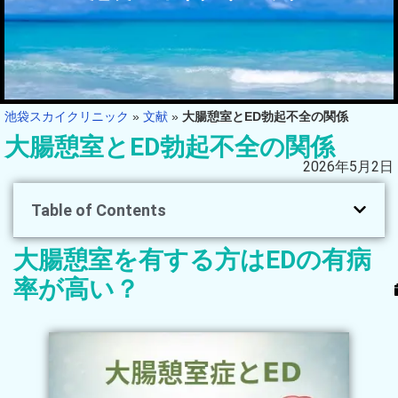
池袋スカイクリニック
»
文献
»
大腸憩室とED勃起不全の関係
大腸憩室とED勃起不全の関係
2026年5月2日
Table of Contents
大腸憩室を有する方はEDの有病
率が高い？