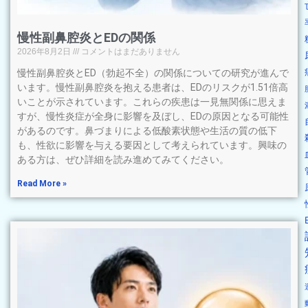
慢性副鼻腔炎とEDの関係
2026年8月2日
コメントはまだありません
慢性副鼻腔炎とED（勃起不全）の関係についての研究が進んで
います。慢性副鼻腔炎を抱える患者は、EDのリスクが1.51倍高
いことが示されています。これらの疾患は一見無関係に思えま
すが、慢性炎症が全身に影響を及ぼし、EDの原因となる可能性
があるのです。鼻づまりによる低酸素状態や生活の質の低下
も、性欲に影響を与える要因として考えられています。興味の
ある方は、ぜひ詳細を読み進めてみてください。
Read More »