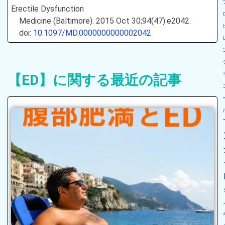
Erectile Dysfunction
Medicine (Baltimore). 2015 Oct 30;94(47):e2042.
doi:
10.1097/MD.0000000000002042
【ED】に関する最近の記事