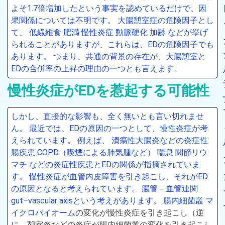
よそ1.7倍増加したという事実を認めているだけで、因
果関係については不明です。 大腸憩室症の危険因子とし
て、 低繊維食 肥満 慢性炎症 動脈硬化 加齢 などが挙げ
られることがありますが、これらは、EDの危険因子でも
あります。 つまり、共通の背景の存在が、大腸憩室と
EDの合併率の上昇の理由の一つとも言えます。
慢性炎症がEDを惹起する可能性
しかし、直接的な影響も、全く無いとも言い切れませ
ん。 最近では、EDの原因の一つとして、慢性炎症が考
えられています。 例えば、 潰瘍性大腸炎などの炎症性
腸疾患 COPD（喫煙による肺気腫など） 喘息 関節リウ
マチ などの炎症性疾患とEDの関係が指摘されていま
す。 慢性炎症が血管内皮障害を引き起こし、それがED
の原因となると考えられています。 腸管－血管連関
gut–vascular axisという考えがあります。 腸内細菌叢
マ
イクロバイオーム
の変化が慢性炎症を引き起こし（逆
に、憩室炎などの炎症が腸内細菌叢の変化を引き起こし