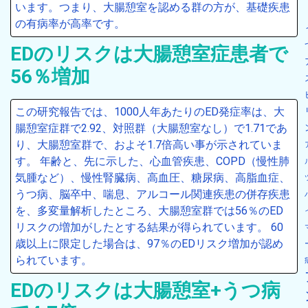
います。つまり、大腸憩室を認める群の方が、基礎疾患
の有病率が高率です。
EDのリスクは大腸憩室症患者で
56％増加
この研究報告では、1000人年あたりのED発症率は、大
腸憩室症群で2.92、対照群（大腸憩室なし）で1.71であ
り、大腸憩室群で、およそ1.7倍高い事が示されていま
す。 年齢と、先に示した、心血管疾患、COPD（慢性肺
気腫など）、慢性腎臓病、高血圧、糖尿病、高脂血症、
うつ病、脳卒中、喘息、アルコール関連疾患の併存疾患
を、多変量解析したところ、大腸憩室群では56％のED
リスクの増加がしたとする結果が得られています。 60
歳以上に限定した場合は、97％のEDリスク増加が認め
られています。
EDのリスクは大腸憩室+うつ病