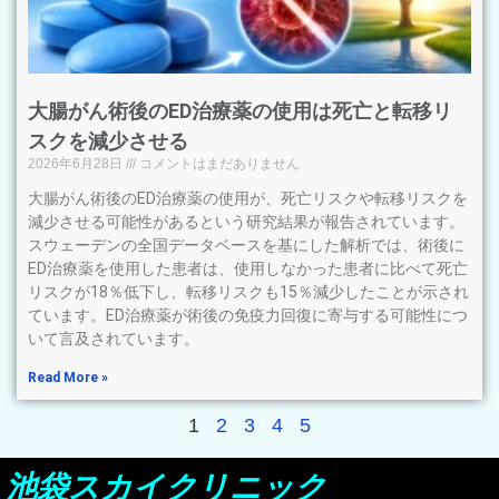
大腸がん術後のED治療薬の使用は死亡と転移リ
スクを減少させる
2026年6月28日
コメントはまだありません
大腸がん術後のED治療薬の使用が、死亡リスクや転移リスクを
減少させる可能性があるという研究結果が報告されています。
スウェーデンの全国データベースを基にした解析では、術後に
ED治療薬を使用した患者は、使用しなかった患者に比べて死亡
リスクが18％低下し、転移リスクも15％減少したことが示され
ています。ED治療薬が術後の免疫力回復に寄与する可能性につ
いて言及されています。
Read More »
1
2
3
4
5
池袋スカイクリニック