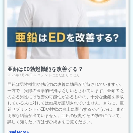
亜鉛はED勃起機能を改善する？
2026年7月26日
コメントはまだありません
亜鉛は男性機能や勃起力の改善に効果が期待されていますが、
一方で、実際の医学的根拠は乏しいとされています。亜鉛欠乏
のある男性には改善の可能性があるものの、十分な亜鉛を摂取
している人に対しては効果が証明されていません。さらに、亜
鉛サプリメントがEDや性欲の向上に寄与するかどうかは、まだ
明確な結論が出ていません。亜鉛の役割やその効果について、
詳しく知りたい方はぜひ続きをご覧ください。
Read More »