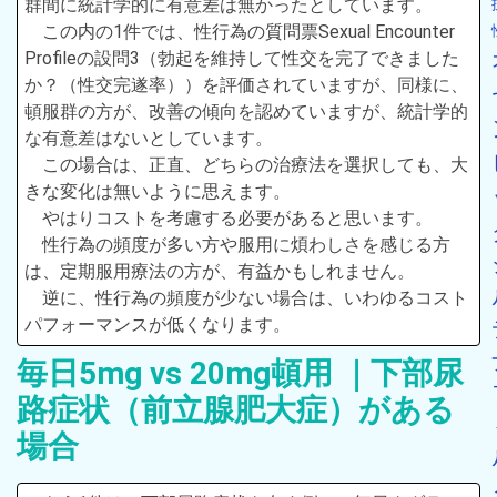
群間に統計学的に有意差は無かったとしています。
この内の1件では、性行為の質問票Sexual Encounter
Profileの設問3（勃起を維持して性交を完了できました
か？（性交完遂率））を評価されていますが、同様に、
頓服群の方が、改善の傾向を認めていますが、統計学的
な有意差はないとしています。
この場合は、正直、どちらの治療法を選択しても、大
きな変化は無いように思えます。
やはりコストを考慮する必要があると思います。
性行為の頻度が多い方や服用に煩わしさを感じる方
は、定期服用療法の方が、有益かもしれません。
逆に、性行為の頻度が少ない場合は、いわゆるコスト
パフォーマンスが低くなります。
毎日5mg vs 20mg頓用 ｜下部尿
路症状（前立腺肥大症）がある
場合