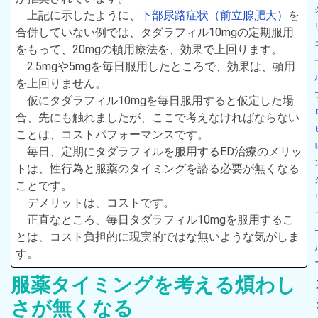
上記に示したように、
下部尿路症状（前立腺肥大）
を
合併していない例では、タダラフィル10mgの定期服用
をもって、20mgの頓用療法を、効果で上回ります。
2.5mgや5mgを毎日服用したところで、効果は、頓用
を上回りません。
仮にタダラフィル10mgを毎日服用すると仮定した場
合、先にも触れましたが、ここで考えなければならない
ことは、コストパフォーマンスです。
毎日、定期にタダラフィルを服用するED治療のメリッ
トは、性行為と服薬のタイミングを諮る必要が無くなる
ことです。
デメリットは、コストです。
正直なところ、毎日タダラフィル10mgを服用するこ
とは、コスト負担的に現実的ではな無いような気がしま
す。
服薬タイミングを考える煩わし
さが無くなる