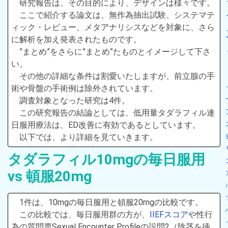
研究報告は、その目的により、デザインは様々です。
ここで紹介する論文は、無作為抽出試験、システマテ
ィック・レビュー、メタアナリシスなどを対象に、さら
に解析を加え発表されたものです。
”まとめ”をさらに”まとめ”たものとイメージして下さ
い。
その他の詳細な条件は割愛いたしますが、前立腺の手
術や骨盤の手術例は除外されています。
調査対象となった研究は4件。
この研究報告の結論としては、低用量タダラフィル連
日服用療法は、ED改善に有効であるとしています。
以下では、より詳細を見ていきます。
タダラフィル10mgの毎日服用
vs 頓服20mg
1件は、10mgの毎日服用と頓服20mgの比較です。
この比較では、毎日服用群の方が、
IIEFスコア
や性行
為の質問票Sexual Encounter Profileの設問2（陰茎を挿