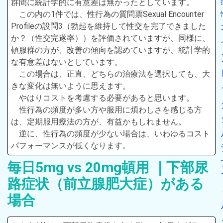
群間に統計学的に有意差は無かったとしています。
この内の1件では、性行為の質問票Sexual Encounter
Profileの設問3（勃起を維持して性交を完了できました
か？（性交完遂率））を評価されていますが、同様に、
頓服群の方が、改善の傾向を認めていますが、統計学的
な有意差はないとしています。
この場合は、正直、どちらの治療法を選択しても、大
きな変化は無いように思えます。
やはりコストを考慮する必要があると思います。
性行為の頻度が多い方や服用に煩わしさを感じる方
は、定期服用療法の方が、有益かもしれません。
逆に、性行為の頻度が少ない場合は、いわゆるコスト
パフォーマンスが低くなります。
毎日5mg vs 20mg頓用 ｜下部尿
路症状（前立腺肥大症）がある
場合