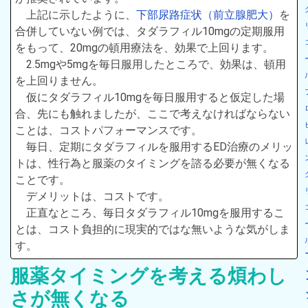
上記に示したように、
下部尿路症状（前立腺肥大）
を
合併していない例では、タダラフィル10mgの定期服用
をもって、20mgの頓用療法を、効果で上回ります。
2.5mgや5mgを毎日服用したところで、効果は、頓用
を上回りません。
仮にタダラフィル10mgを毎日服用すると仮定した場
合、先にも触れましたが、ここで考えなければならない
ことは、コストパフォーマンスです。
毎日、定期にタダラフィルを服用するED治療のメリッ
トは、性行為と服薬のタイミングを諮る必要が無くなる
ことです。
デメリットは、コストです。
正直なところ、毎日タダラフィル10mgを服用するこ
とは、コスト負担的に現実的ではな無いような気がしま
す。
服薬タイミングを考える煩わし
さが無くなる