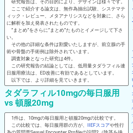
研究報告は、その目的により、デザインは様々です。
ここで紹介する論文は、無作為抽出試験、システマテ
ィック・レビュー、メタアナリシスなどを対象に、さら
に解析を加え発表されたものです。
”まとめ”をさらに”まとめ”たものとイメージして下さ
い。
その他の詳細な条件は割愛いたしますが、前立腺の手
術や骨盤の手術例は除外されています。
調査対象となった研究は4件。
この研究報告の結論としては、低用量タダラフィル連
日服用療法は、ED改善に有効であるとしています。
以下では、より詳細を見ていきます。
タダラフィル10mgの毎日服用
vs 頓服20mg
1件は、10mgの毎日服用と頓服20mgの比較です。
この比較では、毎日服用群の方が、
IIEFスコア
や性行
為の質問票Sexual Encounter Profileの設問2（陰茎を挿