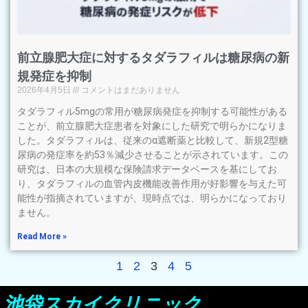
前立腺肥大症に対するタダラフィルは糖尿病の新
規発症を抑制
2026年4月5日
コメントはまだありません
タダラフィル5mgの常用が糖尿病発症を抑制する可能性がある
ことが、前立腺肥大症患者を対象にした研究で明らかになりま
した。タダラフィルは、従来のα遮断薬と比較して、新規2型糖
尿病の発症率を約53％減少させることが示されています。この
研究は、日本の大規模な保険請求データベースを基にしてお
り、タダラフィルの血管内皮機能改善作用が好影響を与えた可
能性が指摘されていますが、現時点では、明らかになっており
ません。
Read More »
1
2
3
4
5
池袋スカイクリニック