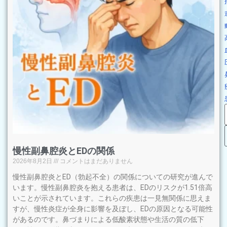
慢性副鼻腔炎とEDの関係
2026年8月2日
コメントはまだありません
慢性副鼻腔炎とED（勃起不全）の関係についての研究が進んで
います。慢性副鼻腔炎を抱える患者は、EDのリスクが1.51倍高
いことが示されています。これらの疾患は一見無関係に思えま
すが、慢性炎症が全身に影響を及ぼし、EDの原因となる可能性
があるのです。鼻づまりによる低酸素状態や生活の質の低下