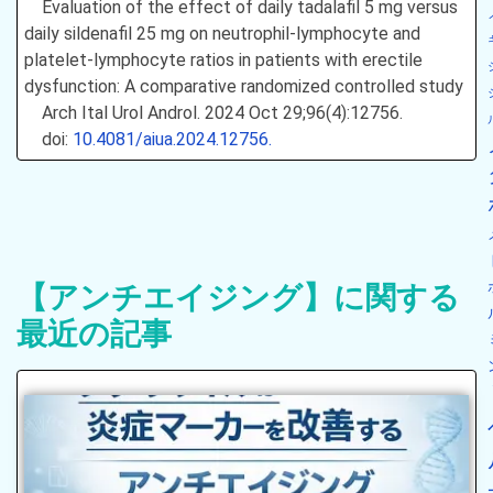
Evaluation of the effect of daily tadalafil 5 mg versus
daily sildenafil 25 mg on neutrophil-lymphocyte and
platelet-lymphocyte ratios in patients with erectile
dysfunction: A comparative randomized controlled study
Arch Ital Urol Androl. 2024 Oct 29;96(4):12756.
doi:
10.4081/aiua.2024.12756.
【アンチエイジング】に関する
最近の記事