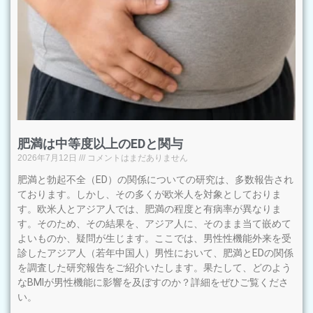
肥満は中等度以上のEDと関与
2026年7月12日
コメントはまだありません
肥満と勃起不全（ED）の関係についての研究は、多数報告され
ております。しかし、その多くが欧米人を対象としておりま
す。欧米人とアジア人では、肥満の程度と有病率が異なりま
す。そのため、その結果を、アジア人に、そのまま当て嵌めて
よいものか、疑問が生じます。ここでは、男性性機能外来を受
診したアジア人（若年中国人）男性において、肥満とEDの関係
を調査した研究報告をご紹介いたします。果たして、どのよう
なBMIが男性機能に影響を及ぼすのか？詳細をぜひご覧くださ
い。