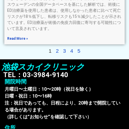
スウェーデンの全国データベースを基にした解析では、術後に
ED治療薬を使用した患者は、使用しなかった患者に比べて死亡
リスクが18％低下し、転移リスクも15％減少したことが示され
ています。ED治療薬が術後の免疫力回復に寄与する可能性につ
いて言及されています。
Read More »
1
2
3
4
5
池袋スカイクリニック
TEL：03-3984-9140
開院時間
月曜日〜土曜日：10〜20時（祝日を除く）
日曜・祝日：10〜16時
注：祝日であっても、日程により、20時まで開院してい
る場合があります。
（詳しくは”お知らせ”を確認して下さい）
住所