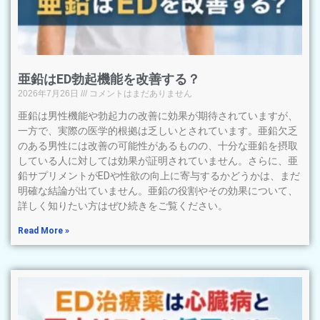
亜鉛はED勃起機能を改善する？
2026年7月26日
コメントはまだありません
亜鉛は男性機能や勃起力の改善に効果が期待されていますが、
一方で、実際の医学的根拠は乏しいとされています。亜鉛欠乏
のある男性には改善の可能性があるものの、十分な亜鉛を摂取
している人に対しては効果が証明されていません。さらに、亜
鉛サプリメントがEDや性欲の向上に寄与するかどうかは、まだ
明確な結論が出ていません。亜鉛の役割やその効果について、
詳しく知りたい方はぜひ続きをご覧ください。
Read More »