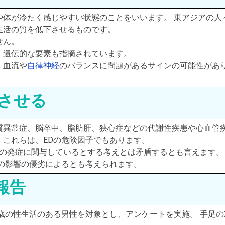
や体が冷たく感じやすい状態のことをいいます。 東アジアの人
生活の質を低下させるものです。
せん。
、遺伝的な要素も指摘されています。
、血流や
自律神経
のバランスに問題があるサインの可能性があ
減させる
質異常症、脳卒中、脂肪肝、狭心症などの代謝性疾患や心血管
これらは、EDの危険因子でもあります。
Dの発症に関与しているとする考えとは矛盾するとも言えます。
の影響の優劣によるとも考えられます。
報告
0歳の性生活のある男性を対象とし、アンケートを実施。 手足の