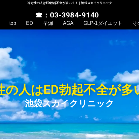
冷え性の人はED勃起不全が多い？！｜池袋スカイクリニック
☎：03-3984-9140
top
ED
早漏
AGA
GLP-1ダイエット
そ
性の人はED勃起不全が多
池袋スカイクリニック