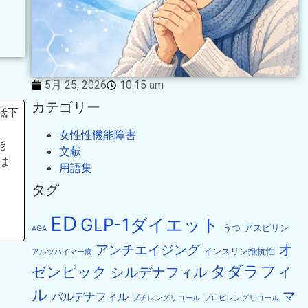
5月 25, 2026
10:15 am
カテゴリー
の低下
女性性機能障害
能
文献
ま
用語集
タグ
ED
GLP-1ダイエット
うつ
アスピリン
AGA
オ
アンチエイジング
インスリン抵抗性
アルツハイマー病
タダラフィ
ゼンピック
シルデナフィル
ル
マ
バルデナフィル
ブチレングリコール
プロピレングリコール