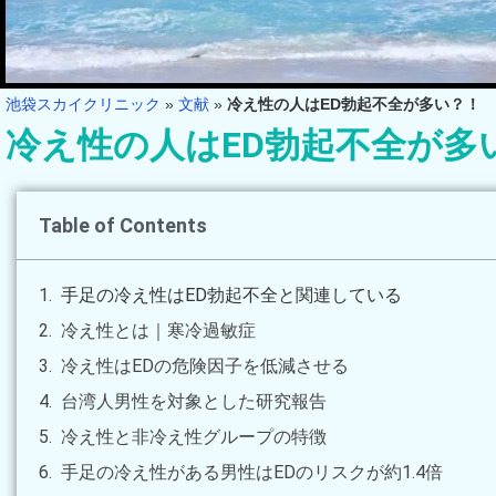
池袋スカイクリニック
»
文献
»
冷え性の人はED勃起不全が多い？！
冷え性の人はED勃起不全が多
Table of Contents
手足の冷え性はED勃起不全と関連している
冷え性とは｜寒冷過敏症
冷え性はEDの危険因子を低減させる
台湾人男性を対象とした研究報告
冷え性と非冷え性グループの特徴
手足の冷え性がある男性はEDのリスクが約1.4倍