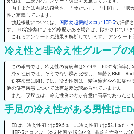
え性は、主観的なアンケート調査を実施しています。
両手または両足の感覚を、「冷たい」、「中間」、「暖
性と定義しています。
勃起機能については、
国際勃起機能スコアIIEF-5
で評価さ
す。 ED治療薬による治療歴がある場合は、除外されていま
これらアンケートの結果を解析しています。 アンケート回答
冷え性と非冷え性グループの
この報告では、冷え性の有病率は27.9％、EDの有病率は
冷え性例では、そうでない群と比較し、年齢とBMI（Body
併存疾患に関しては、冷え性例は、精神障害や不眠症が
他の併存疾患については有意差は認められていません。
また、喫煙歴は、冷え性例の方が有意に高率であったと
手足の冷え性がある男性はED
EDは、冷え性例では59.5％、非冷え性例では52.1％だ
IIEF-5スコアは、冷え性例で19.2±4.8、非冷え性例では2