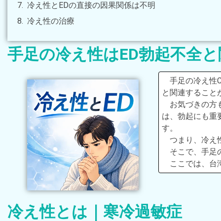
冷え性とEDの直接の因果関係は不明
冷え性の治療
手足の冷え性はED勃起不全
手足の冷え性Co
と関連すること
お気づきの方
は、勃起にも重
す。
つまり、冷え
そこで、手足
ここでは、台
冷え性とは｜寒冷過敏症