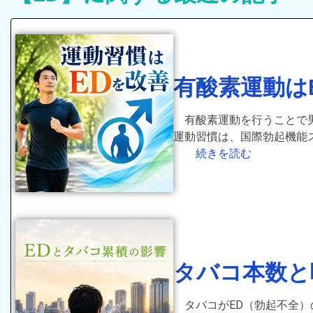
有酸素運動は
有酸素運動を行うことで
運動習慣は、国際勃起機能
続きを読む
タバコ本数と
タバコがED（勃起不全