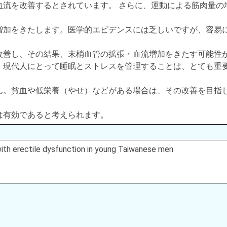
血流を改善するとされています。 さらに、運動による筋肉量の
増加をきたします。医学的エビデンスには乏しいですが、容易
改善し、その結果、末梢血管の拡張・血流増加をきたす可能性
、現代人にとって睡眠とストレスを管理することは、とても重
ん。貧血や低栄養（やせ）などがある場合は、その改善を目指
は有効であると考えられます。
 with erectile dysfunction in young Taiwanese men