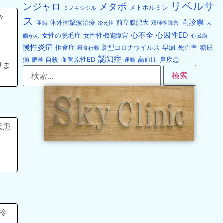
リベルサ
ンジャロ
メタボ
メトホルミン
ミノキシジル
々
ス
問診票
体外衝撃波治療
前立腺肥大
亜鉛
冷え性
双極性障害
大
心不全
心因性ED
女性の脱毛症
女性性機能障害
腸がん
心臓病
慢性炎症
拒食症
新型コロナウイルス
早漏
死亡率
糖尿
摂食行動
認知症
病
自殺
血管原性ED
高血圧
鼻疾患
肥満
運動
りま
疾患
冷