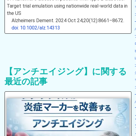
Target trial emulation using nationwide real‐world data in
the US
Alzheimers Dement. 2024 Oct 24;20(12):8661–8672.
doi: 10.1002/alz.14313
【アンチエイジング】に関する
最近の記事