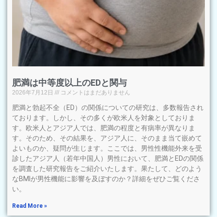
肥満は中等度以上のEDと関与
2026年7月12日
コメントはまだありません
肥満と勃起不全（ED）の関係についての研究は、多数報告され
ております。しかし、その多くが欧米人を対象としておりま
す。欧米人とアジア人では、肥満の程度と有病率が異なりま
す。そのため、その結果を、アジア人に、そのまま当て嵌めて
よいものか、疑問が生じます。ここでは、男性性機能外来を受
診したアジア人（若年中国人）男性において、肥満とEDの関係
を調査した研究報告をご紹介いたします。果たして、どのよう
なBMIが男性機能に影響を及ぼすのか？詳細をぜひご覧くださ
い。
Read More »