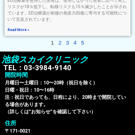
ED治療薬を使用した患者は、使用しなかった患者に比べて死亡
リスクが18％低下し、転移リスクも15％減少したことが示され
ています。ED治療薬が術後の免疫力回復に寄与する可能性につ
いて言及されています。
Read More »
1
2
3
4
5
池袋スカイクリニック
TEL：03-3984-9140
開院時間
月曜日〜土曜日：10〜20時（祝日を除く）
日曜・祝日：10〜16時
注：祝日であっても、日程により、20時まで開院してい
る場合があります。
（詳しくは”お知らせ”を確認して下さい）
住所
〒171-0021