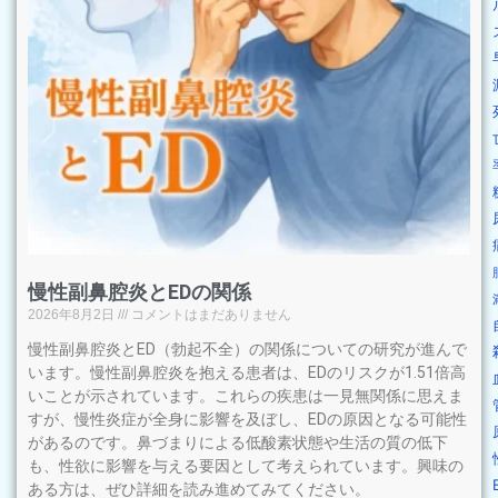
慢性副鼻腔炎とEDの関係
2026年8月2日
コメントはまだありません
慢性副鼻腔炎とED（勃起不全）の関係についての研究が進んで
います。慢性副鼻腔炎を抱える患者は、EDのリスクが1.51倍高
いことが示されています。これらの疾患は一見無関係に思えま
すが、慢性炎症が全身に影響を及ぼし、EDの原因となる可能性
があるのです。鼻づまりによる低酸素状態や生活の質の低下
も、性欲に影響を与える要因として考えられています。興味の
ある方は、ぜひ詳細を読み進めてみてください。