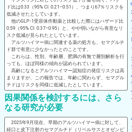
ド比は0.33（95% CI: 0.21–0.51）、つまり67％リスクを
低減させたとしています。
他のGLP-1受容体作動薬と比較した際にはハザード比
0.59（95% CI: 0.37–0.95）と、やや弱いながら有意なリ
スク低減が見られたとしています。
アルツハイマー病に関連する薬の処方も、セマグルチ
ド群で有意に少なかったとのことです。
これらは、性別、年齢層、肥満の有無で層別解析を行
っても、ほぼ同様の傾向が認められています。
高齢になるとアルツハイマー認知症の発症リスクは高
まりますが、この報告では、年齢に関わらず、セマグル
チドはリスクを同様に低減したとしています。
因果関係を検討するには、さら
なる研究が必要
2025年9月現在、早期のアルツハイマー病に対して、
経口と皮下注射のセマグルチド（リベルサスとオゼンピ