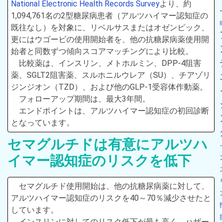
National Electronic Health Records Survey
より、約
1,094,761名の2型糖尿病患者（アルツハイマー認知症の
既往なし）を対象に、リベルサスまたはオゼンピック、
更にはウゴービの使用開始者を、他の抗糖尿病薬使用開
始者と同数ずつ傾向スコアマッチングにより比較。
比較薬は、インスリン、メトホルミン、DPP-4阻害
薬、SGLT2阻害薬、スルホニルウレア（SU）、チアゾリ
ジンジオン（TZD）、および他のGLP-1受容体作動薬。
フォローアップ期間は、最大3年間。
エンドポイントは、アルツハイマー認知症の初回診断
となっています。
セマグルチドは有意にアルツハ
イマー認知症のリスクを低下
セマグルチド使用開始は、他の抗糖尿病薬に対して、
アルツハイマー認知症のリスクを40～70％減少させたと
しています。
インスリンに対してのリスク低下が最も高く、ハザー