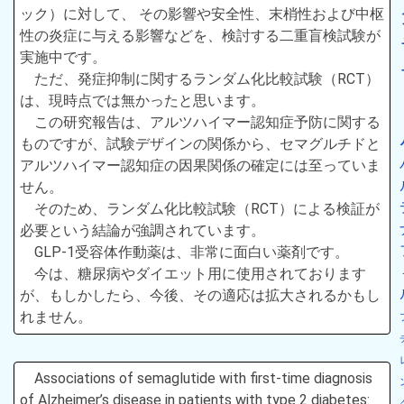
ック）に対して、 その影響や安全性、末梢性および中枢
性の炎症に与える影響などを、検討する二重盲検試験が
実施中です。
ただ、発症抑制に関するランダム化比較試験（RCT）
は、現時点では無かったと思います。
この研究報告は、アルツハイマー認知症予防に関する
ものですが、試験デザインの関係から、セマグルチドと
アルツハイマー認知症の因果関係の確定には至っていま
せん。
そのため、ランダム化比較試験（RCT）による検証が
必要という結論が強調されています。
GLP-1受容体作動薬は、非常に面白い薬剤です。
今は、糖尿病やダイエット用に使用されております
が、もしかしたら、今後、その適応は拡大されるかもし
れません。
Associations of semaglutide with first‐time diagnosis
of Alzheimer’s disease in patients with type 2 diabetes: