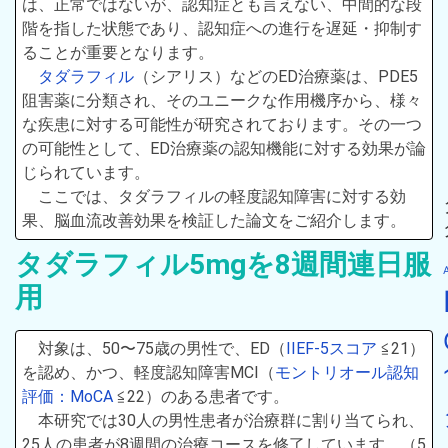
は、正常ではないが、認知症とも言えない、中間的な段
階を指した状態であり、認知症への進行を遅延・抑制す
ることが重要となります。
タダラフィル
（シアリス）などのED治療薬は、PDE5
阻害薬に分類され、そのユニークな作用機序から、様々
な疾患に対する可能性が研究されております。その一つ
の可能性として、ED治療薬の認知機能に対する効果が論
じられています。
ここでは、タダラフィルの軽度認知障害に対する効
果、脳血流改善効果を検証した論文をご紹介します。
タダラフィル5mgを8週間連日服
用
対象は、50〜75歳の男性で、ED（
IIEF-5スコア
≦21）
を認め、かつ、軽度認知障害MCI（
モントリオール認知
評価：MoCA
≦22）のある患者です。
本研究では30人の男性患者が治療群に割り当てられ、
25人の患者が8週間の治療コースを修了しています。（5