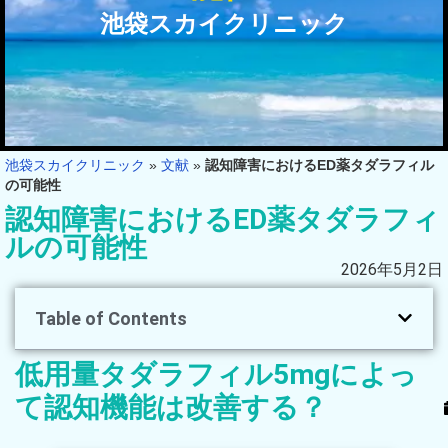
池袋スカイクリニック
池袋スカイクリニック
»
文献
»
認知障害におけるED薬タダラフィル
の可能性
認知障害におけるED薬タダラフィ
ルの可能性
2026年5月2日
Table of Contents
低用量タダラフィル5mgによっ
て認知機能は改善する？