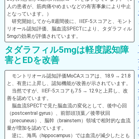
人の患者が、筋肉痛やめまいなどの有害事象により中止
となっています。）
研究開始してから8週間後に、IIEF-5スコアと、モント
リオール認知評価、脳血流SPECTにより、タダラフィル
5mgの効果が評価されています。
タダラフィル5mgは軽度認知障
害とEDを改善
モントリオール認知評価MoCAスコアは、18.9 → 21.8
と、有意に上昇し、認知機能が改善が示されています。
当然ですが、IIEF-5スコアも7.5 → 12.9と上昇し、改
善を認めています。
脳血流SPECTで見た脳血流の変化として、後中心回
（postcentral gyrus）、前部頭頂葉／後帯状回
（precuneus）、脳幹（brainstem）領域で相対的な血流
量が増加を認めています。
逆に、海馬（hippocampus）では血流が減少したとも