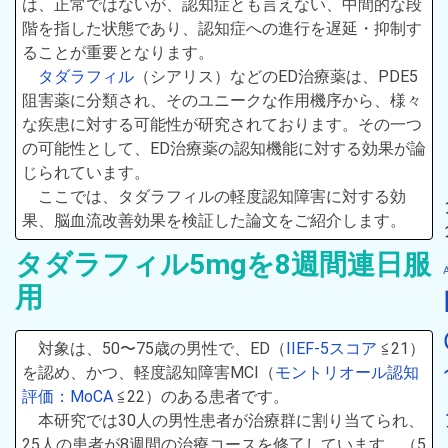
は、正常ではないが、認知症とも言えない、中間的な段
階を指した状態であり、認知症への進行を遅延・抑制す
ることが重要となります。
タダラフィル
（シアリス）などのED治療薬は、PDE5
阻害薬に分類され、そのユニークな作用機序から、様々
な疾患に対する可能性が研究されております。その一つ
の可能性として、ED治療薬の認知機能に対する効果が論
じられています。
ここでは、タダラフィルの軽度認知障害に対する効
果、脳血流改善効果を検証した論文をご紹介します。
タダラフィル5mgを8週間連日服
用
対象は、50〜75歳の男性で、ED（
IIEF-5スコア
≦21）
を認め、かつ、軽度認知障害MCI（
モントリオール認知
評価：MoCA
≦22）のある患者です。
本研究では30人の男性患者が治療群に割り当てられ、
25人の患者が8週間の治療コースを修了しています。（5