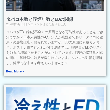
タバコ本数と喫煙年数とEDの関係
2026年5月31日
コメントはまだありません
タバコがED（勃起不全）の原因となる可能性があることをご存
知ですか？日本人男性の4人に1人が喫煙者であり、タバコの健
康への影響は広く知られていますが、EDの原因にも成りえま
す。ボストン市で行われた疫学調査では、喫煙量がEDのリスク
を68％も増加させることが示されています。喫煙の累積量とED
の間に、興味深い知見が得られています。タバコの影響を理解
し、健康的な未来を考えてみませんか？
Read More »