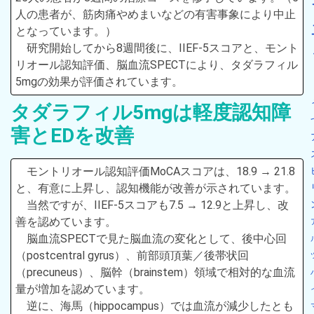
人の患者が、筋肉痛やめまいなどの有害事象により中止
となっています。）
研究開始してから8週間後に、IIEF-5スコアと、モント
リオール認知評価、脳血流SPECTにより、タダラフィル
5mgの効果が評価されています。
タダラフィル5mgは軽度認知障
害とEDを改善
モントリオール認知評価MoCAスコアは、18.9 → 21.8
と、有意に上昇し、認知機能が改善が示されています。
当然ですが、IIEF-5スコアも7.5 → 12.9と上昇し、改
善を認めています。
脳血流SPECTで見た脳血流の変化として、後中心回
（postcentral gyrus）、前部頭頂葉／後帯状回
（precuneus）、脳幹（brainstem）領域で相対的な血流
量が増加を認めています。
逆に、海馬（hippocampus）では血流が減少したとも