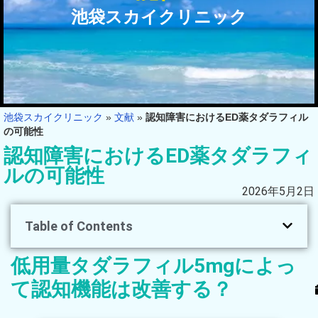
池袋スカイクリニック
池袋スカイクリニック
»
文献
»
認知障害におけるED薬タダラフィル
の可能性
認知障害におけるED薬タダラフィ
ルの可能性
2026年5月2日
Table of Contents
低用量タダラフィル5mgによっ
て認知機能は改善する？