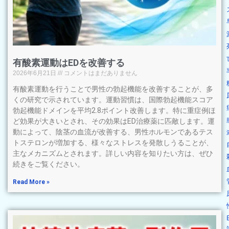
有酸素運動はEDを改善する
2026年6月21日
コメントはまだありません
有酸素運動を行うことで男性の勃起機能を改善することが、多
くの研究で示されています。運動習慣は、国際勃起機能スコア
勃起機能ドメインを平均2.8ポイント改善します。特に重症例ほ
ど効果が大きいとされ、その効果はED治療薬に匹敵します。運
動によって、陰茎の血流が改善する、男性ホルモンであるテス
トステロンが増加する、様々なストレスを発散しうることが、
主なメカニズムとされます。詳しい内容を知りたい方は、ぜひ
続きをご覧ください。
Read More »