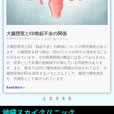
大腸憩室とED勃起不全の関係
2026年5月17日
コメントはまだありません
大腸憩室症とED（勃起不全）の関係についての研究報告があり
ます。大腸憩室を持つ例は、EDのリスクが56％も増加すること
が示されています。その因果関係の断定には至っておりません
が、背景として共通の危険因子が潜んでいる可能性がありま
す。また、最近ではEDと慢性炎症の関係が注目されており、大
腸憩室例がEDを発症するメカニズムとして、腸管の慢性炎症
も、可能性として挙げられています。
Read More »
1
2
3
4
5
池袋スカイクリニック