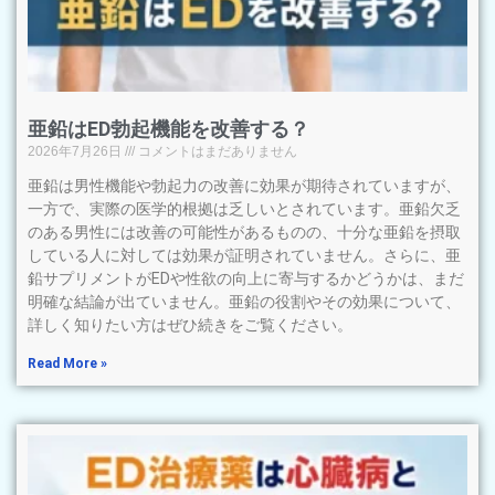
亜鉛はED勃起機能を改善する？
2026年7月26日
コメントはまだありません
亜鉛は男性機能や勃起力の改善に効果が期待されていますが、
一方で、実際の医学的根拠は乏しいとされています。亜鉛欠乏
のある男性には改善の可能性があるものの、十分な亜鉛を摂取
している人に対しては効果が証明されていません。さらに、亜
鉛サプリメントがEDや性欲の向上に寄与するかどうかは、まだ
明確な結論が出ていません。亜鉛の役割やその効果について、
詳しく知りたい方はぜひ続きをご覧ください。
Read More »