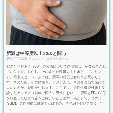
肥満は中等度以上のEDと関与
2026年7月12日
コメントはまだありません
肥満と勃起不全（ED）の関係についての研究は、多数報告され
ております。しかし、その多くが欧米人を対象としておりま
す。欧米人とアジア人では、肥満の程度と有病率が異なりま
す。そのため、その結果を、アジア人に、そのまま当て嵌めて
よいものか、疑問が生じます。ここでは、男性性機能外来を受
診したアジア人（若年中国人）男性において、肥満とEDの関係
を調査した研究報告をご紹介いたします。果たして、どのよう
なBMIが男性機能に影響を及ぼすのか？詳細をぜひご覧くださ
い。