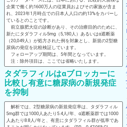
企業で働く約1600万人の従業員およびその家族が含ま
れ、2023年1月時点での日本人人口の約13%をカバーし
ているとのことです。
前立腺肥大症の診断があり、その治療目的のために、
新たにタダラフィル5mg（5,180人）あるいはα遮断薬
（20,049人）が処方された例を対象とし、新規の2型糖
尿病の発症を比較検証しています。
フォローアップ期間は、5年間となっています。
注：除外項目は、ここでは省略いたします。
タダラフィルはαブロッカーに
比較し有意に糖尿病の新規発症
を抑制
解析では、2型糖尿病の新規発症率は、タダラフィル
5mg群では1000人あたり5.4人/年、α遮断薬群では1000
人あたり8.8人/年と、有意にタダラフィル群が低率であ