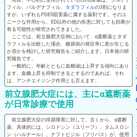
フィル、バルデナフィル、
タダラフィル
の3剤になりま
すが、いずれもPDE5阻害薬に属する薬剤です。そのユ
ニークな作用から、ED以外の他の疾患に対しても効果が
有る可能性が研究されてきました。
ここでは、前立腺肥大症例において、α遮断薬とタダ
ラフィルを比較した場合、糖尿病の発症率に差が生じる
か否かを検討した研究報告をご紹介します。日本発の研
究報告です。
一般的に、年齢とともに血糖値は上昇する傾向にあり
ます。血糖上昇を抑制できるとするのであれば、それ
は、アンチエイジング作用とも言えます。
前立腺肥大症には、主にα遮断薬
が日常診療で使用
前立腺肥大症の排尿障害に対して、古くから、α遮断
薬、具体的には、シロドシン（ユリーフ）、タムスロシ
ン（ハルナール）、ナフトピジル（フリバス）が、使用