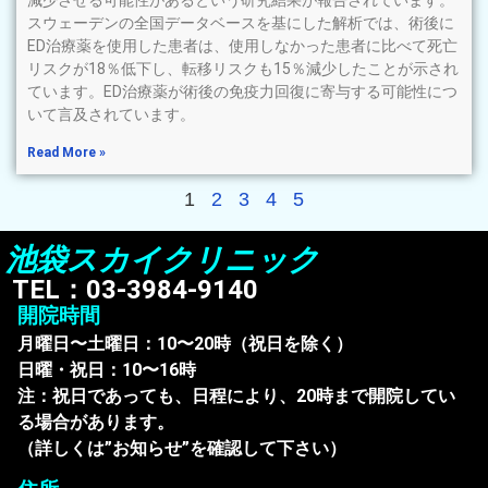
スウェーデンの全国データベースを基にした解析では、術後に
ED治療薬を使用した患者は、使用しなかった患者に比べて死亡
リスクが18％低下し、転移リスクも15％減少したことが示され
ています。ED治療薬が術後の免疫力回復に寄与する可能性につ
いて言及されています。
Read More »
1
2
3
4
5
池袋スカイクリニック
TEL：03-3984-9140
開院時間
月曜日〜土曜日：10〜20時（祝日を除く）
日曜・祝日：10〜16時
注：祝日であっても、日程により、20時まで開院してい
る場合があります。
（詳しくは”お知らせ”を確認して下さい）