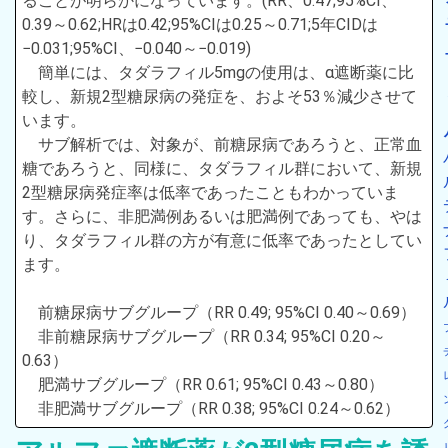
ることが明らかになっています。(RR、0.47;95%CI、
0.39～0.62;HRは0.42;95%CIは0.25～0.71;5年CIDは
−0.031;95%CI、−0.040～−0.019)
簡単には、タダラフィル5mgの使用は、α遮断薬に比
較し、新規2型糖尿病の発症を、およそ53％減少させて
います。
サブ解析では、対象が、前糖尿病であろうと、正常血
糖であろうと、同様に、タダラフィル群において、新規
2型糖尿病発症率は低率であったこともわかっていま
す。さらに、非肥満例あるいは肥満例であっても、やは
り、タダラフィル群の方が有意に低率であったとしてい
ます。
前糖尿病サブグループ（RR 0.49; 95%CI 0.40～0.69）
非前糖尿病サブグループ（RR 0.34; 95%CI 0.20～
0.63）
肥満サブグループ（RR 0.61; 95%CI 0.43～0.80）
非肥満サブグループ（RR 0.38; 95%CI 0.24～0.62）