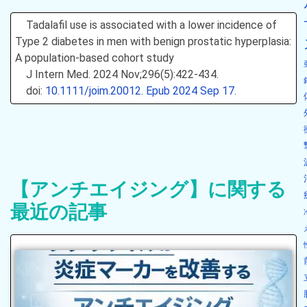
Tadalafil use is associated with a lower incidence of
Type 2 diabetes in men with benign prostatic hyperplasia:
A population-based cohort study
J Intern Med. 2024 Nov;296(5):422-434.
doi:
10.1111/joim.20012. Epub 2024 Sep 17.
【アンチエイジング】に関する
最近の記事