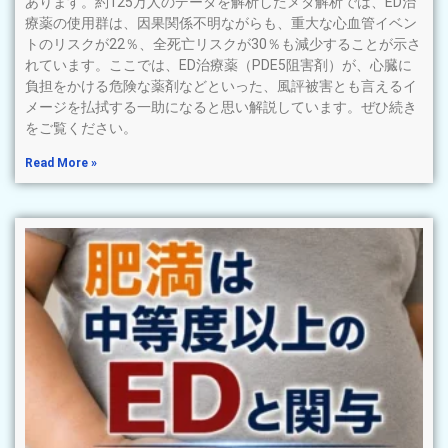
あります。約125万人のデータを解析したメタ解析では、ED治
療薬の使用群は、因果関係不明ながらも、重大な心血管イベン
トのリスクが22％、全死亡リスクが30％も減少することが示さ
れています。ここでは、ED治療薬（PDE5阻害剤）が、心臓に
負担をかける危険な薬剤などといった、風評被害とも言えるイ
メージを払拭する一助になると思い解説しています。ぜひ続き
をご覧ください。
Read More »