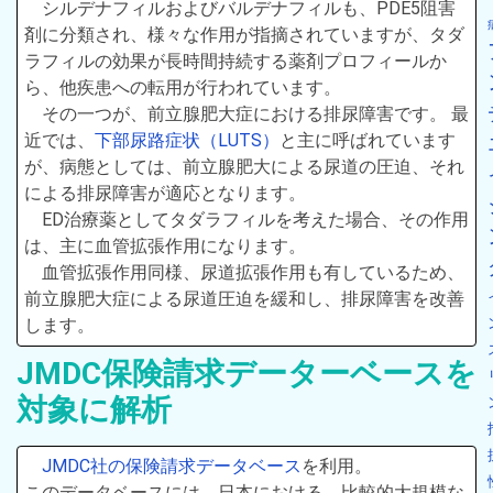
シルデナフィルおよびバルデナフィルも、PDE5阻害
剤に分類され、様々な作用が指摘されていますが、タダ
ラフィルの効果が長時間持続する薬剤プロフィールか
ら、他疾患への転用が行われています。
その一つが、前立腺肥大症における排尿障害です。 最
近では、
下部尿路症状（LUTS）
と主に呼ばれています
が、病態としては、前立腺肥大による尿道の圧迫、それ
による排尿障害が適応となります。
ED治療薬としてタダラフィルを考えた場合、その作用
は、主に血管拡張作用になります。
血管拡張作用同様、尿道拡張作用も有しているため、
前立腺肥大症による尿道圧迫を緩和し、排尿障害を改善
します。
JMDC保険請求データーベースを
対象に解析
JMDC社の保険請求データベース
を利用。
このデータベースには、日本における、比較的大規模な