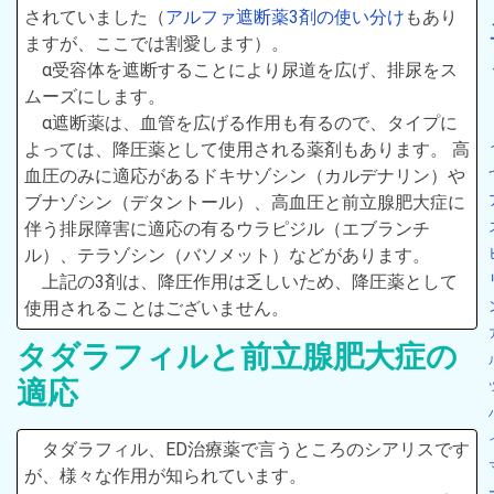
されていました（
アルファ遮断薬3剤の使い分け
もあり
ますが、ここでは割愛します）。
α受容体を遮断することにより尿道を広げ、排尿をス
ムーズにします。
α遮断薬は、血管を広げる作用も有るので、タイプに
よっては、降圧薬として使用される薬剤もあります。 高
血圧のみに適応があるドキサゾシン（カルデナリン）や
ブナゾシン（デタントール）、高血圧と前立腺肥大症に
伴う排尿障害に適応の有るウラピジル（エブランチ
ル）、テラゾシン（バソメット）などがあります。
上記の3剤は、降圧作用は乏しいため、降圧薬として
使用されることはございません。
タダラフィルと前立腺肥大症の
適応
タダラフィル、ED治療薬で言うところのシアリスです
が、様々な作用が知られています。