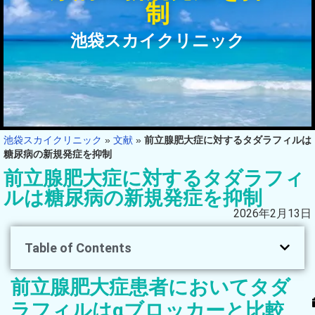
制
池袋スカイクリニック
池袋スカイクリニック
»
文献
»
前立腺肥大症に対するタダラフィルは
糖尿病の新規発症を抑制
前立腺肥大症に対するタダラフィ
ルは糖尿病の新規発症を抑制
2026年2月13日
Table of Contents
前立腺肥大症患者においてタダ
ラフィルはαブロッカーと比較