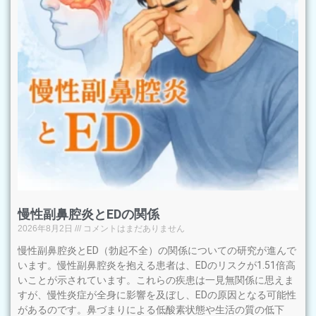
慢性副鼻腔炎とEDの関係
2026年8月2日
コメントはまだありません
慢性副鼻腔炎とED（勃起不全）の関係についての研究が進んで
います。慢性副鼻腔炎を抱える患者は、EDのリスクが1.51倍高
いことが示されています。これらの疾患は一見無関係に思えま
すが、慢性炎症が全身に影響を及ぼし、EDの原因となる可能性
があるのです。鼻づまりによる低酸素状態や生活の質の低下