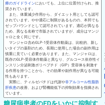
療のガイドライン
においても、上位に位置付けられ、推
奨されています。
また、体重減少作用から、ダイエット用としても認可
されています。やや適応に制限があるものの、本邦でも
ゼップバウンドとして認可されています。適応が異なる
ため、異なる名称で市販されていますが、成分はマンジ
ャロと全く同じです。
マンジャロ含めGLP-1受容体作動薬は、比較的、新し
いタイプの薬剤のため、長期に使用した場合の副作用は
慎重に見ていく必要があります。また、マンジャロは、
既存のGLP-受容体作動薬と異なり、グルコース依存性イ
ンスリン分泌刺激ポリペプチド（GIP）受容体を刺激す
る作用を持つことから、その効果や副作用が異なる可能
性もあります。
実際に、ティルゼパチドは代謝や
非アルコール性脂肪
肝疾患
の改善、および腎機能低下の抑制効果を指摘され
ています。
糖尿病患者のEDをいかに抑制す