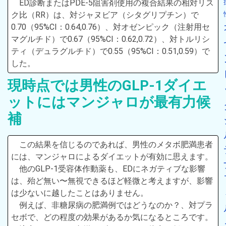
ED診断またはPDE-5阻害剤使用の複合結果の相対リス
ク比（RR）は、対ジャヌビア（シタグリプチン）で
0.70（95%CI：0.64,0.76）、対オゼンピック（注射用セ
マグルチド）で0.67（95%CI：0.62,0.72）、対トルリシ
ティ（デュラグルチド）で0.55（95%CI：0.51,0.59）で
した。
現時点では男性のGLP-1ダイエ
ットにはマンジャロが最有力候
補
この結果を信じるのであれば、男性のメタボ肥満患者
には、マンジャロによるダイエットが有効に思えます。
他のGLP-1受容体作動薬も、EDにネガティブな影響
は、殆ど無い〜無視できるほど軽微と考えますが、影響
は少ないに越したことはありません。
例えば、非糖尿病の肥満例ではどうなのか？、対プラ
セボで、どの程度の効果があるか気になるところです。