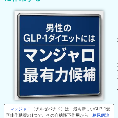
マンジャロ
（チルゼパチド）は、最も新しいGLP-1受
容体作動薬の1つで、その血糖降下作用から、
糖尿病診