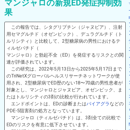
マンジャロの新規ED発症抑制効
果
この報告では、シタグリプチン（ジャヌビア）、注射
用セマグルチド（オゼンピック）、デュラグルチド（ト
ルリシティ）と比較して、2型糖尿病の男性におけるテ
ィルゼパチド（
マンジャロ）と勃起不全（ED）を発症するリスクとの関
連が評価されています。
この研究は、2022年5月13日から2025年5月17日まで
のTriNetXグローバルヘルスリサーチネットワークが使
用され、2型糖尿病でED歴のない18〜70歳の男性患者が
対象とし、マンジャロとジャヌビア、オゼンピック、ま
たはトルリシティの3剤の比較が行われています。
エンドポイントは、EDの診断または
バイアグラ
などの
PDE-5阻害剤の処方となっています。
マンジャロ（ティルゼパチド）は、3剤全ての比較で
EDのリスクを有意に低下させています。