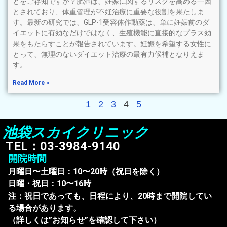
とをご存知ですか？肥満は、妊娠に関するリスクを高める一因
とされており、体重管理が不妊治療に重要な役割を果たしま
す。最新の研究では、GLP-1受容体作動薬は、単に妊娠前のダ
イエットに有効なだけではなく、生殖機能に直接的なプラス効
果をもたらすことが報告されています。妊娠を希望する女性に
とって、無理のないダイエット治療の最有力候補となりえま
す。
Read More »
1
2
3
4
5
池袋スカイクリニック
TEL：03-3984-9140
開院時間
月曜日〜土曜日：10〜20時（祝日を除く）
日曜・祝日：10〜16時
注：祝日であっても、日程により、20時まで開院してい
る場合があります。
（詳しくは”お知らせ”を確認して下さい）