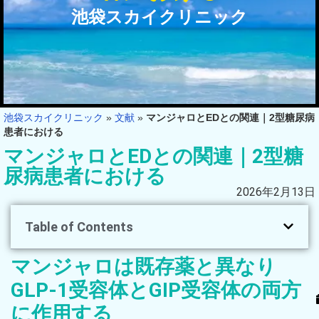
池袋スカイクリニック
池袋スカイクリニック
»
文献
»
マンジャロとEDとの関連｜2型糖尿病
患者における
マンジャロとEDとの関連｜2型糖
尿病患者における
2026年2月13日
Table of Contents
マンジャロは既存薬と異なり
GLP-1受容体とGIP受容体の両方
に作用する