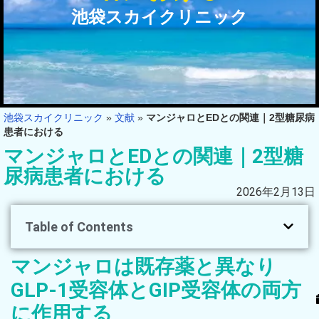
池袋スカイクリニック
池袋スカイクリニック
»
文献
»
マンジャロとEDとの関連｜2型糖尿病
患者における
マンジャロとEDとの関連｜2型糖
尿病患者における
2026年2月13日
Table of Contents
マンジャロは既存薬と異なり
GLP-1受容体とGIP受容体の両方
に作用する