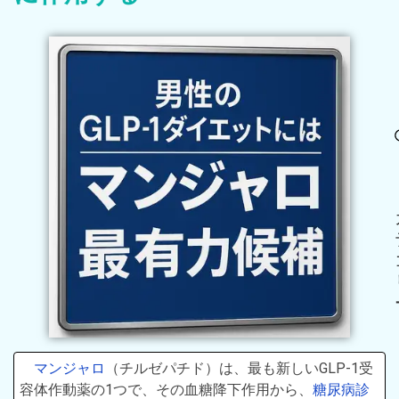
マンジャロ
（チルゼパチド）は、最も新しいGLP-1受
容体作動薬の1つで、その血糖降下作用から、
糖尿病診