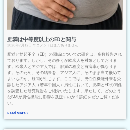
肥満は中等度以上のEDと関与
2026年7月12日
コメントはまだありません
肥満と勃起不全（ED）の関係についての研究は、多数報告され
ております。しかし、その多くが欧米人を対象としておりま
す。欧米人とアジア人では、肥満の程度と有病率が異なりま
す。そのため、その結果を、アジア人に、そのまま当て嵌めて
よいものか、疑問が生じます。ここでは、男性性機能外来を受
診したアジア人（若年中国人）男性において、肥満とEDの関係
を調査した研究報告をご紹介いたします。果たして、どのよう
なBMIが男性機能に影響を及ぼすのか？詳細をぜひご覧くださ
い。
Read More »