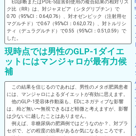
ED診断またはPDE-5阻害剤使用の複合結果の相対リス
ク比（RR）は、対ジャヌビア（シタグリプチン）で
0.70（95%CI：0.64,0.76）、対オゼンピック（注射用セ
マグルチド）で0.67（95%CI：0.62,0.72）、対トルリシ
ティ（デュラグルチド）で0.55（95%CI：0.51,0.59）で
した。
現時点では男性のGLP-1ダイエ
ットにはマンジャロが最有力候
補
この結果を信じるのであれば、男性のメタボ肥満患者
には、マンジャロによるダイエットが有効に思えます。
他のGLP-1受容体作動薬も、EDにネガティブな影響
は、殆ど無い〜無視できるほど軽微と考えますが、影響
は少ないに越したことはありません。
例えば、非糖尿病の肥満例ではどうなのか？、対プラ
セボで、どの程度の効果があるか気になるところです。