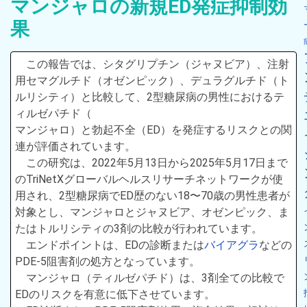
マンジャロの新規ED発症抑制効
果
この報告では、シタグリプチン（ジャヌビア）、注射
用セマグルチド（オゼンピック）、デュラグルチド（ト
ルリシティ）と比較して、2型糖尿病の男性におけるテ
ィルゼパチド（
マンジャロ）と勃起不全（ED）を発症するリスクとの関
連が評価されています。
この研究は、2022年5月13日から2025年5月17日まで
のTriNetXグローバルヘルスリサーチネットワークが使
用され、2型糖尿病でED歴のない18〜70歳の男性患者が
対象とし、マンジャロとジャヌビア、オゼンピック、ま
たはトルリシティの3剤の比較が行われています。
エンドポイントは、EDの診断または
バイアグラ
などの
PDE-5阻害剤の処方となっています。
マンジャロ（ティルゼパチド）は、3剤全ての比較で
EDのリスクを有意に低下させています。