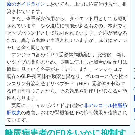
療のガイドライン
においても、上位に位置付けられ、推
奨されています。
また、体重減少作用から、ダイエット用としても認可
されています。やや適応に制限があるものの、本邦でも
ゼップバウンドとして認可されています。適応が異なる
ため、異なる名称で市販されていますが、成分はマンジ
ャロと全く同じです。
マンジャロ含めGLP-1受容体作動薬は、比較的、新し
いタイプの薬剤のため、長期に使用した場合の副作用は
慎重に見ていく必要があります。また、マンジャロは、
既存のGLP-受容体作動薬と異なり、グルコース依存性イ
ンスリン分泌刺激ポリペプチド（GIP）受容体を刺激す
る作用を持つことから、その効果や副作用が異なる可能
性もあります。
実際に、ティルゼパチドは代謝や
非アルコール性脂肪
肝疾患
の改善、および腎機能低下の抑制効果を指摘され
ています。
糖尿病患者のEDをいかに抑制す