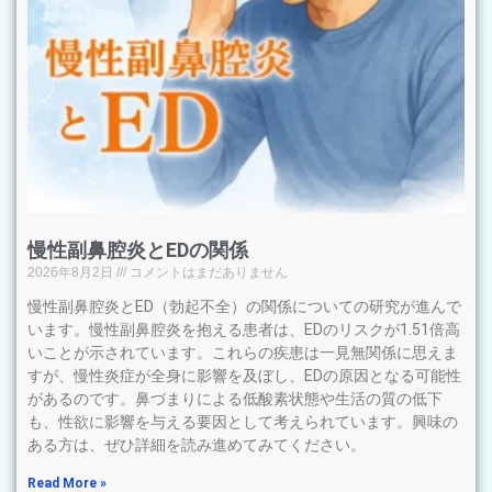
慢性副鼻腔炎とEDの関係
2026年8月2日
コメントはまだありません
慢性副鼻腔炎とED（勃起不全）の関係についての研究が進んで
います。慢性副鼻腔炎を抱える患者は、EDのリスクが1.51倍高
いことが示されています。これらの疾患は一見無関係に思えま
すが、慢性炎症が全身に影響を及ぼし、EDの原因となる可能性
があるのです。鼻づまりによる低酸素状態や生活の質の低下
も、性欲に影響を与える要因として考えられています。興味の
ある方は、ぜひ詳細を読み進めてみてください。
Read More »