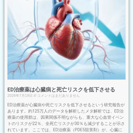
ED治療薬は心臓病と死亡リスクを低下させる
2026年7月19日
コメントはまだありません
ED治療薬が心臓病や死亡リスクを低下させるという研究報告が
あります。約125万人のデータを解析したメタ解析では、ED治
療薬の使用群は、因果関係不明ながらも、重大な心血管イベン
トのリスクが22％、全死亡リスクが30％も減少することが示さ
れています。ここでは、ED治療薬（PDE5阻害剤）が、心臓に