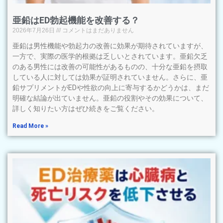
亜鉛はED勃起機能を改善する？
2026年7月26日
コメントはまだありません
亜鉛は男性機能や勃起力の改善に効果が期待されていますが、
一方で、実際の医学的根拠は乏しいとされています。亜鉛欠乏
のある男性には改善の可能性があるものの、十分な亜鉛を摂取
している人に対しては効果が証明されていません。さらに、亜
鉛サプリメントがEDや性欲の向上に寄与するかどうかは、まだ
明確な結論が出ていません。亜鉛の役割やその効果について、
詳しく知りたい方はぜひ続きをご覧ください。
Read More »