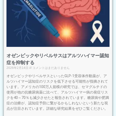
オゼンピックやリベルサスはアルツハイマー認知
症を抑制する
2026年2月14日
コメントはまだありません
オゼンピックやリベルサスといったGLP-1受容体作動薬が、ア
ルツハイマー認知症のリスクを低下させる可能性が指摘されて
います。アメリカの100万人規模の研究では、セマグルチドの
使用が他の抗糖尿病薬に比べて、アルツハイマー病の発症リス
クを40～70％も減少させたと報告されています。糖尿病や肥満
症の治療が、認知症予防に繋がるかもしれないという新たな視
点が注目されています。詳細な研究結果をぜひご覧ください。