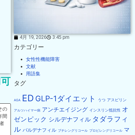
4月 19, 2026
3:45 pm
カテゴリー
女性性機能障害
文献
用語集
用可
タグ
ED
GLP-1ダイエット
うつ
アスピリン
AGA
オ
アンチエイジング
その
インスリン抵抗性
アルツハイマー病
年間
タダラフィ
ゼンピック
シルデナフィル
者
ル
マ
バルデナフィル
ブチレングリコール
プロピレングリコール