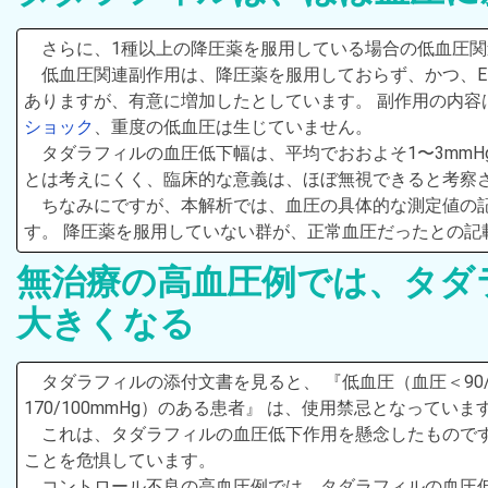
さらに、1種以上の降圧薬を服用している場合の低血圧
低血圧関連副作用は、降圧薬を服用しておらず、かつ、
ありますが、有意に増加したとしています。 副作用の内
ショック
、重度の低血圧は生じていません。
タダラフィルの血圧低下幅は、平均でおおよそ1〜3mm
とは考えにくく、臨床的な意義は、ほぼ無視できると考察
ちなみにですが、本解析では、血圧の具体的な測定値の
す。 降圧薬を服用していない群が、正常血圧だったとの
無治療の高血圧例では、タダ
大きくなる
タダラフィルの添付文書を見ると、 『低血圧（血圧＜90
170/100mmHg）のある患者』 は、使用禁忌となっていま
これは、タダラフィルの血圧低下作用を懸念したもので
ことを危惧しています。
コントロール不良の高血圧例では、タダラフィルの血圧