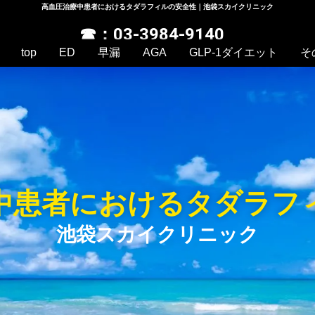
高血圧治療中患者におけるタダラフィルの安全性｜池袋スカイクリニック
☎：03-3984-9140
top
ED
早漏
AGA
GLP-1ダイエット
そ
中患者におけるタダラフ
池袋スカイクリニック