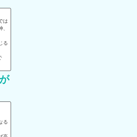
では
神、
じる
で
。
が
なる
ば高