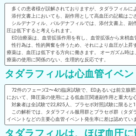
多くの患者様が誤解されておりますが、タダラフィルに
添付文書上においても、副作用として高血圧の記載はご
シルデナフィル、バルデナフィルでは、添付文書上、副
圧は低下すると考えられます。
ED治療薬は、血管拡張作用を有し、血管拡張から末梢血
性行為は、性的興奮を伴うため、それにより血圧が上昇
療薬は、血圧は低下する方向に働きます。 オーガズム時は
療薬の使用に関係のない、生理的な反応です。
タダラフィルは心血管イベン
72件のフェーズ2〜4の臨床試験で、EDあるいは前立
において、降圧薬の使用による低血圧関連副作用と重大な
対象者は全試験で22,825人、プラセボ対照試験に限ると1
この解析では、タダラフィル服用群とプラセボ群（タダ
イベントなどの主要心血管イベント発生率に差は認めてい
タダラフィルは、ほぼ血圧に