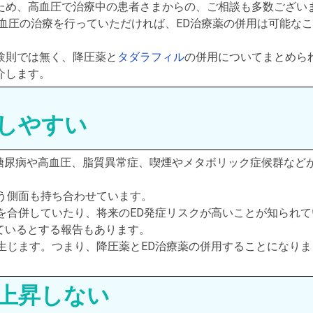
ため、高血圧で治療中の患者さまからの、ご相談も多数ござい
と血圧の治療を行っていただければ、ED治療薬の併用は可能な
。
験則では無く、降圧薬と
タダラフィル
の併用についてまとめら
介します。
併しやすい
糖尿病や高血圧、脂質異常症、喫煙やメタボリック症候群など
う側面も持ち合わせています。
を合併していたり、将来のED発症リスクが高いことが知られて
しているとする報告もあります。
生じます。つまり、降圧薬とED治療薬の併用することになりま
上昇しない