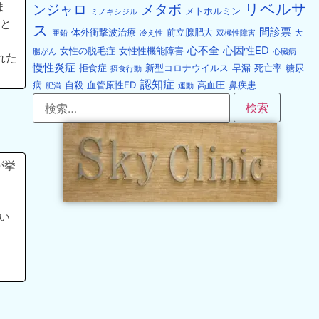
ま
リベルサ
ンジャロ
メタボ
メトホルミン
ミノキシジル
こと
ス
問診票
体外衝撃波治療
前立腺肥大
亜鉛
冷え性
双極性障害
大
心不全
心因性ED
女性の脱毛症
女性性機能障害
腸がん
心臓病
れた
慢性炎症
拒食症
新型コロナウイルス
早漏
死亡率
糖尿
摂食行動
認知症
病
自殺
血管原性ED
高血圧
鼻疾患
肥満
運動
が挙
い