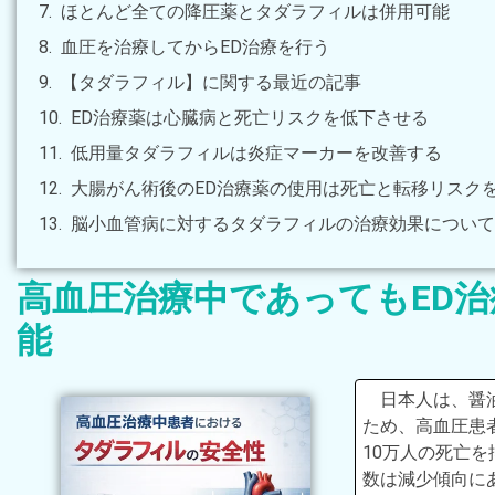
ほとんど全ての降圧薬とタダラフィルは併用可能
血圧を治療してからED治療を行う
【タダラフィル】に関する最近の記事
ED治療薬は心臓病と死亡リスクを低下させる
低用量タダラフィルは炎症マーカーを改善する
大腸がん術後のED治療薬の使用は死亡と転移リスク
脳小血管病に対するタダラフィルの治療効果について
高血圧治療中であってもED
能
日本人は、醤
ため、高血圧患
10万人の死亡
数は減少傾向に